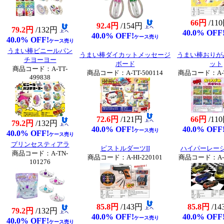
66円
/11
92.4円
/154円
79.2円
/132円
40.0% OFF
40.0% OFF!
ケース売り
40.0% OFF!
ケース売り
うまい棒ビニールパン
うまい棒ダイカットメッセージ
うまい棒おりが
チヨーヨー
ボード
ット
商品コード：A-TT-
商品コード：A-TT-500114
商品コード：A-TT
499838
72.6円
/121円
66円
/11
79.2円
/132円
40.0% OFF!
40.0% OFF
ケース売り
40.0% OFF!
ケース売り
プリンセスティアラ
ピストルダーツII
ハイパーレー
商品コード：A-TN-
商品コード：A-HI-220101
商品コード：A-HI
101276
85.8円
/143円
85.8円
/1
79.2円
/132円
40.0% OFF!
40.0% OFF
ケース売り
40.0% OFF!
ケース売り