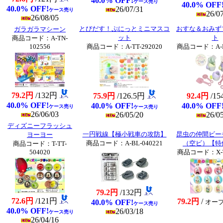
40.0% OFF!
ケース売り
40.0% OFF
40.0% OFF!
26/07/31
ケース売り
26/0
26/08/05
とびだす！ぷにっとミニマスコ
おすな＆おみず
ガラガラマシーン
ット
ト
商品コード：A-TN-
102556
商品コード：A-TT-292020
商品コード：A-BL
79.2円
/132円
75.9円
/126.5円
92.4円
/1
40.0% OFF!
40.0% OFF!
40.0% OFF
ケース売り
ケース売り
26/06/03
26/05/20
26/0
ディズニーフラッシュ
一円戦線【極小戦車の攻防】
昆虫の仲間ビ
ヨーヨー
商品コード：A-BL-040221
（空ビ）【特
商品コード：T-TT-
504020
商品コード：X-TT
79.2円
/132円
72.6円
/121円
79.2円
/
40.0% OFF!
オー
ケース売り
40.0% OFF!
26/03/18
ケース売り
26/04/16