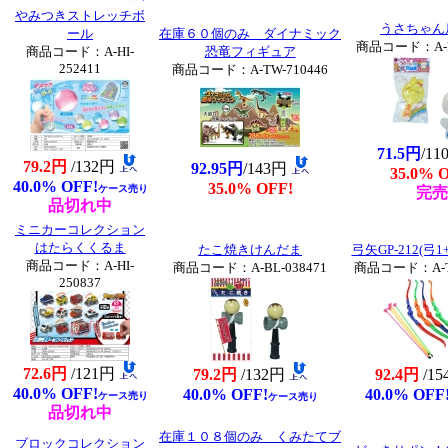
やみつきストレッチボ
うさちゃん
ール
在庫６０個のみ ダイナミック
商品コード：A-IM
商品コード：A-HI-
恐竜フィギュア
252411
商品コード：A-TW-710446
71.5円
/1
79.2円
/132円
92.95円
/143円
35.0% 
40.0% OFF!
35.0% OFF!
ケース売り
完売
品切れ中
ミニカーコレクション
はたらくくるま
たこ焼きけんだま
弓矢GP-212(弓
商品コード：A-HI-
商品コード：A-BL-038471
商品コード：A-TW
250837
72.6円
/121円
79.2円
/132円
92.4円
/1
40.0% OFF!
40.0% OFF!
40.0% OFF
ケース売り
ケース売り
品切れ中
在庫１０８個のみ くみたてブ
ブロックコレクション