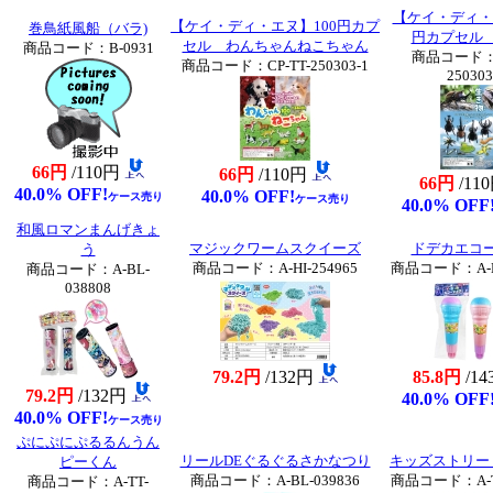
【ケイ・ディ・
【ケイ・ディ・エヌ】100円カプ
巻鳥紙風船（バラ)
円カプセル
セル わんちゃんねこちゃん
商品コード：B-0931
商品コード：C
商品コード：CP-TT-250303-1
250303
66円
/110円
66円
/110円
66円
/11
40.0% OFF!
40.0% OFF!
ケース売り
ケース売り
40.0% OFF
和風ロマンまんげきょ
マジックワームスクイーズ
ドデカエコ
う
商品コード：A-HI-254965
商品コード：A-BL
商品コード：A-BL-
038808
79.2円
/132円
85.8円
/1
79.2円
/132円
40.0% OFF
40.0% OFF!
ケース売り
ぷにぷにぷるるんうん
リールDEぐるぐるさかなつり
キッズストリー
ピーくん
商品コード：A-BL-039836
商品コード：A-TN
商品コード：A-TT-