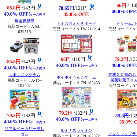
66円
/11
85.8円
/143円
78.65円
/121円
40.0% OFF
40.0% OFF!
35.0% OFF!
ケース売り
爆走機動隊
トミカおえかきボード
ドリームバ
商品コード：A-BL-
商品コード：A-TW-711214
商品コード：A-BL
039515
66円
/110円
79.2円
/1
85.8円
/143円
40.0% OFF!
40.0% OFF
ケース売り
40.0% OFF!
ケース売り
在庫２０個のみ
スポンジマグナム
ポイポイうんこゲーム
製菓駄菓子き
商品コード：A-TN-
商品コード：A-TN-102433
102402
商品コード：A-TN
79.2円
/132円
79.2円
/132円
85.8円
/1
40.0% OFF!
ケース売り
40.0% OFF!
35.0% 
ケース売り
リアルベーカリー消し
ルミナスライミン
メタリックグラ
ゴム
商品コード：A-TN-102372