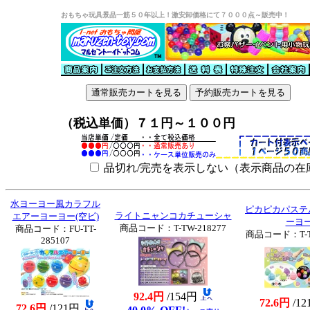
おもちゃ玩具景品一筋５０年以上！激安卸価格にて７０００点～販売中！
（税込単価）７１円～１００円
品切れ/完売を表示しない（表示商品の在
水ヨーヨー風カラフル
ピカピカパステ
ライトニャンコカチューシャ
エアーヨーヨー(空ビ)
ーヨ
商品コード：T-TW-218277
商品コード：FU-TT-
商品コード：T-TW
285107
92.4円
/154円
72.6円
/1
72.6円
/121円