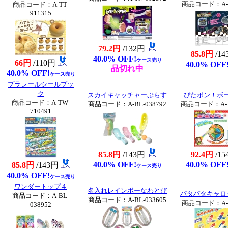
商品コード：A-HI
商品コード：A-TT-
911315
79.2円
/132円
85.8円
/1
40.0% OFF!
ケース売り
66円
/110円
40.0% OFF
品切れ中
40.0% OFF!
ケース売り
プラレールシールブッ
ク
スカイキャッチャーぷらす
ぴたポン！ボ
商品コード：A-TW-
商品コード：A-BL-038792
商品コード：A-TN
710491
85.8円
/143円
92.4円
/1
40.0% OFF!
40.0% OFF
85.8円
/143円
ケース売り
40.0% OFF!
ケース売り
ワンダートップ４
名入れレインボーなわとび
パタパタキャロ
商品コード：A-BL-
商品コード：A-BL-033605
商品コード：A-HI
038952