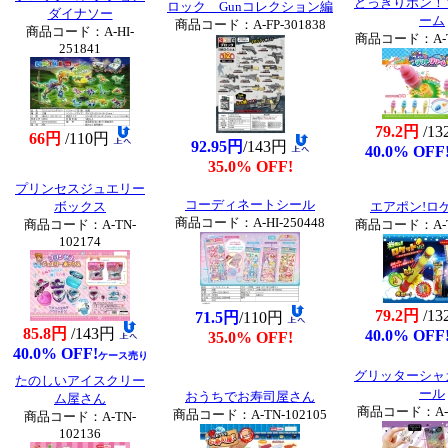
どっきりポン！
ロック Gunコレクション編
ダイナソー
ーム
商品コード：A-FP-301838
商品コード：A-HI-
商品コード：A-TN
251841
79.2円
/1
66円
/110円
92.95円
/143円
40.0% OFF
35.0% OFF!
プリンセスジュエリー
コーディネートシール
ボックス
エアポン!ロ
商品コード：A-HI-250448
商品コード：A-TN-
商品コード：A-TN
102174
79.2円
/1
71.5円
/110円
85.8円
/143円
40.0% OFF
35.0% OFF!
40.0% OFF!
ケース売り
グリッターシャ
たのしいアイスクリー
ール
おうちでお寿司屋さん
ム屋さん
商品コード：A-HI
商品コード：A-TN-102105
商品コード：A-TN-
102136