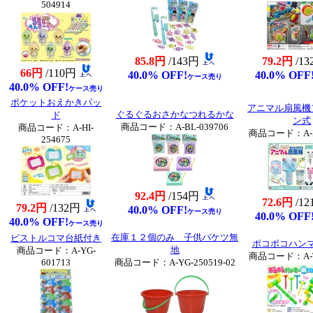
504914
85.8円
/143円
79.2円
/1
66円
/110円
40.0% OFF!
40.0% OFF
ケース売り
40.0% OFF!
ケース売り
ポケットおえかきパッ
アニマル扇風機
ぐるぐるおさかなつれるかな
ド
ン式
商品コード：A-BL-039706
商品コード：A-HI-
商品コード：A-IM
254675
92.4円
/154円
72.6円
/1
79.2円
/132円
40.0% OFF!
ケース売り
40.0% OFF
40.0% OFF!
ケース売り
在庫１２個のみ 子供バケツ無
ピストルコマ台紙付き
ポコポコハン
地
商品コード：A-YG-
商品コード：A-TT
601713
商品コード：A-YG-250519-02