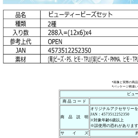
*画像と実際の商
*パッケージ柄違
ビュ
商 品 コ ー ド
オリジナルアクセサリー
JAN：4573512252350
商 品 説 明
※対象年齢6歳以上
※誤使用の恐れがありま
サ イ ズ