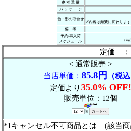
参 考 重 量
パ ッ ケ ー ジ
色・形の取合せ
※内容は頻繁に変わります
備 考
予約/再入荷
（未
スケジュール
定価 ：
< 通常販売 >
85.8円
当店単価：
（税込
35.0% OFF
定価より
販売単位：12個
個
*1キャンセル不可商品とは (該当