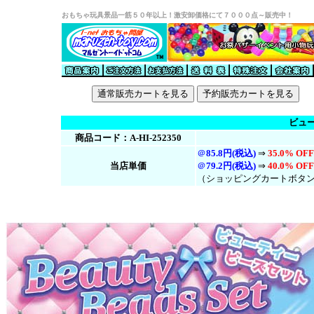
おもちゃ玩具景品一筋５０年以上！激安卸価格にて７０００点～販売中！
ビュ
商品コード：A-HI-252350
＠
85.8円(税込)
⇒
35.0% OFF
当店単価
＠
79.2円(税
込
)
⇒
40.0% OFF
（ショッピングカートボタ