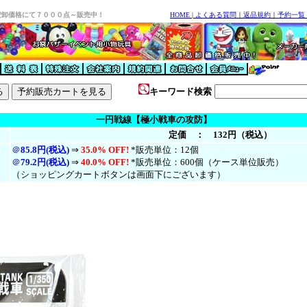
安卸価格にて７０００点～販売中！
HOME
|
よくある質問
｜
返品規約
｜
予約一覧
キーワード検索
一円戦線【極小戦車の攻防】
定価 ： 132円（税込）
＠
85.8円(税込)
⇒
35.0% OFF!
*販売単位：12個
＠
79.2円(税
込
)
⇒
40.0% OFF!
*販売単位：600個（ケース単位販売）
（ショッピングカートボタンは画面下にございます）