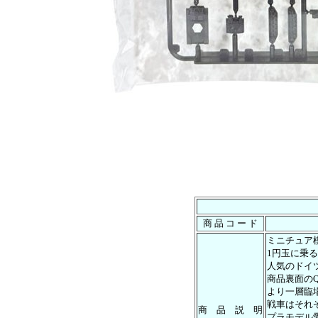
商 品 コ ー ド
ミニチュア
1円玉に乗
人気のドイ
商品裏面の
より一層臨
戦車はそれ
商 品 説 明
プラモデル