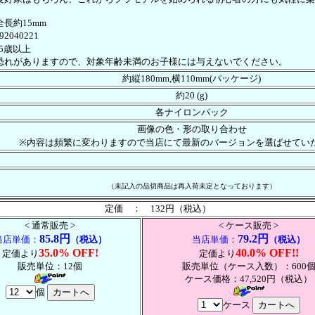
長約15mm
92040221
5歳以上
恐れがありますので、対象年齢未満のお子様には与えないでください。
約縦180mm,横110mm(パッケージ)
約20 (g)
各ナイロンパック
画像の色・形の取り合わせ
※内容は頻繁に変わりますので当店にて最新のバージョンを選ばせてい
（未記入の品切商品は再入荷未定となっております）
定価 ： 132円（税込）
< 通常販売 >
< ケース販売 >
85.8円
79.2円
当店単価：
（税込）
当店単価：
（税込）
35.0% OFF!
40.0% OFF!!
定価より
定価より
販売単位：12個
販売単位（ケース入数）：600
ケース価格：47,520円（税込）
個
ケース