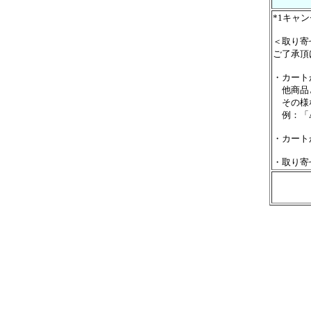
*1キャ
＜取り寄
ご了承頂
・カート
他商品と
その様な
例：「A
・カート
・取り寄