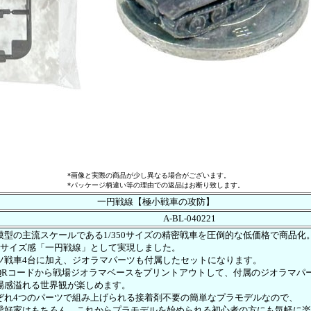
*画像と実際の商品が少し異なる場合がございます。
*パッケージ柄違い等の理由での返品はお断り致します。
一円戦線【極小戦車の攻防】
A-BL-040221
模型の主流スケールである1/350サイズの精密戦車を圧倒的な低価格で商品化
るサイズ感「一円戦線」として実現しました。
ツ戦車4台に加え、ジオラマパーツも付属したセットになります。
QRコードから戦場ジオラマベースをプリントアウトして、付属のジオラマパ
場感溢れる世界観が楽しめます。
ぞれ4つのパーツで組み上げられる接着剤不要の簡単なプラモデルなので、
愛好家はもちろん、これからプラモデルを始められる初心者の方にも気軽に楽