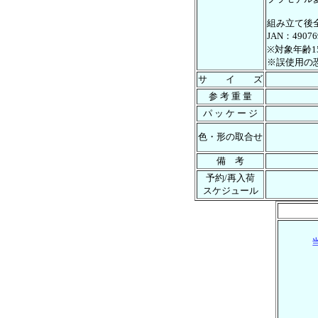
組み立て後全
JAN：49076
※対象年齢1
※誤使用の
サ イ ズ
参 考 重 量
パ ッ ケ ー ジ
色・形の取合せ
備 考
予約/再入荷
スケジュール