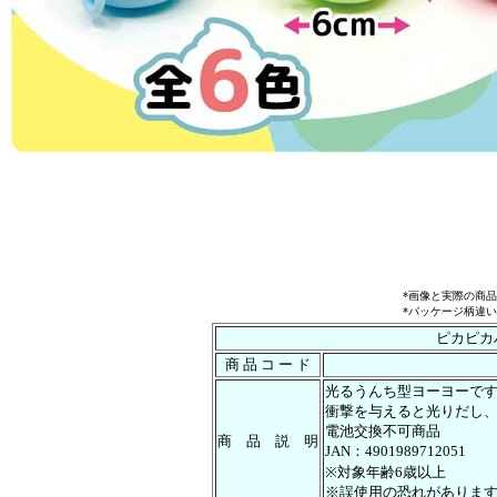
*画像と実際の商
*パッケージ柄違
ピカピカ
商 品 コ ー ド
光るうんち型ヨーヨーで
衝撃を与えると光りだし
電池交換不可商品
商 品 説 明
JAN：4901989712051
※対象年齢6歳以上
※誤使用の恐れがありま