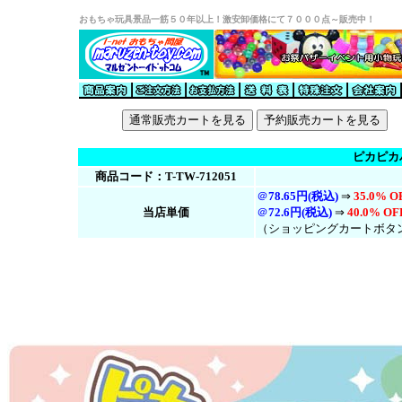
おもちゃ玩具景品一筋５０年以上！激安卸価格にて７０００点～販売中！
ピカピカ
商品コード：T-TW-712051
＠
78.65円(税込)
⇒
35.0% O
当店単価
＠
72.6円(税
込
)
⇒
40.0% OF
（ショッピングカートボタ