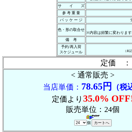
サ イ ズ
参 考 重 量
パ ッ ケ ー ジ
色・形の取合せ
※内容は頻繁に変わります
備 考
予約/再入荷
（未
スケジュール
定価 ：
< 通常販売 >
78.65円
当店単価：
（税
35.0% OFF
定価より
販売単位：24個
個