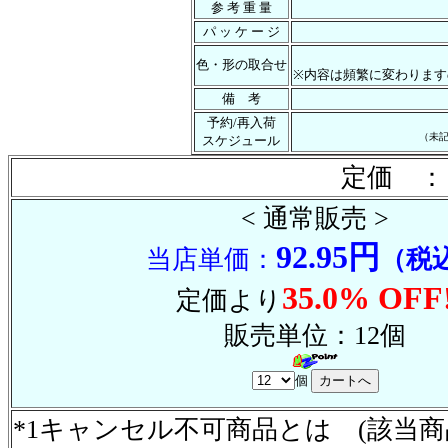
参 考 重 量
パ ッ ケ ー ジ
色・形の取合せ
※内容は頻繁に変わります
備 考
予約/再入荷
（未
スケジュール
定価 ：
< 通常販売 >
92.95円
当店単価：
（税
35.0% OFF
定価より
販売単位：12個
個
*1キャンセル不可商品とは (該当