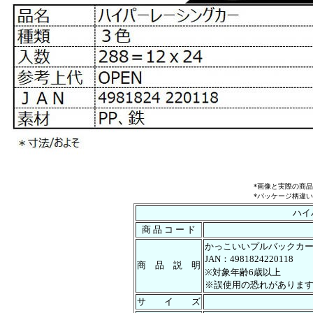
*画像と実際の商
*パッケージ柄違
ハイ
商 品 コ ー ド
かっこいいプルバックカ
JAN：4981824220118
商 品 説 明
※対象年齢6歳以上
※誤使用の恐れがありま
サ イ ズ