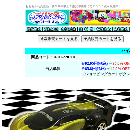
おもちゃ玩具景品一筋５０年以上！激安卸価格にて７０００点～販売中！
ハイ
商品コード：A-HI-220118
＠
92.95円(税込)
⇒
35.0% OF
当店単価
＠
85.8円(税
込
)
⇒
40.0% OFF
（ショッピングカートボタ