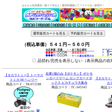
おもちゃ玩具景品一筋５０年以上！激安卸価格にて７０００点～販売中！
（税込単価）５４１円～５６０円
品切れ/完売を表示しない（表示商品の在
在庫1個のみ【ポケモン】ポケモ
【タカラトミー】トーマス
ンカードゲーム ロングカードボ
【タカラト
トミカ 08 ヘンリー
ックス ピカチュウ大集合
カ 
商品コード：TK-072188
商品コード：TC-345543
商品コー