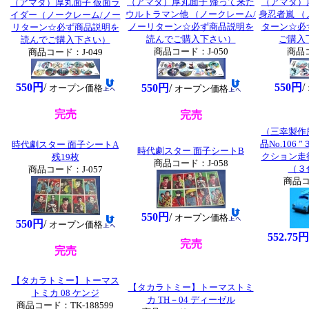
（アマダ）厚丸面子 帰って来た
（アマダ）厚
（アマダ）厚丸面子 仮面ラ
ウルトラマン他 （ノークレーム/
身忍者嵐 （
イダー（ノークレーム/ノー
ノーリターン☆必ず商品説明を
ターン☆必
リターン☆必ず商品説明を
読んでご購入下さい）
ご購入
読んでご購入下さい）
商品コード：J-050
商品コ
商品コード：J-049
550円
/
550円
/
550円
/
オープン価格
オープン価格
完売
完売
（三幸製作
品No.106
時代劇スター 面子シートA
時代劇スター 面子シートB
クション走
残19枚
商品コード：J-058
（３
商品コード：J-057
商品コ
550円
/
オープン価格
550円
/
オープン価格
552.75円
完売
完売
【タカラトミー】トーマス
【タカラトミー】トーマストミ
トミカ 08 ケンジ
カ TH－04 ディーゼル
商品コード：TK-188599