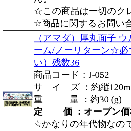
☆この商品は一切のク
☆商品に関するお問い
（アマダ）厚丸面子 
ーム/ノーリターン☆
い）残数36
商品コード：J-052
サ イ ズ ：約縦120mm
重 量 ：約30 (g)
定 価 ：オープン価
☆かなりの年代物なの