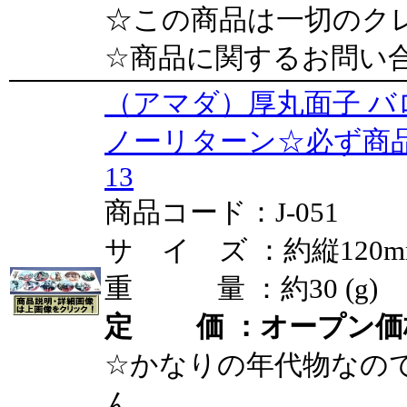
☆この商品は一切のク
☆商品に関するお問い
（アマダ）厚丸面子 バロ
ノーリターン☆必ず商
13
商品コード：J-051
サ イ ズ ：約縦120mm
重 量 ：約30 (g)
定 価 ：オープン価
☆かなりの年代物なの
ん。