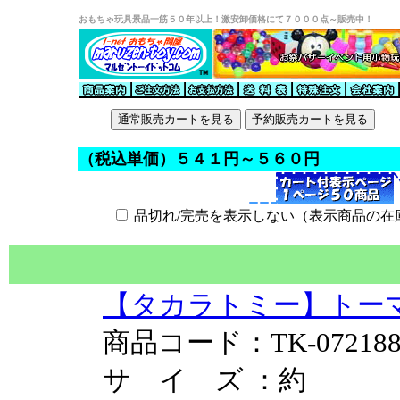
おもちゃ玩具景品一筋５０年以上！激安卸価格にて７０００点～販売中！
（税込単価）５４１円～５６０円
品切れ/完売を表示しない（表示商品の在
【タカラトミー】トーマ
商品コード：TK-07218
サ イ ズ ：約