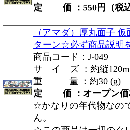
定 価 ：550円（税込
（アマダ）厚丸面子 仮
ターン☆必ず商品説明
商品コード：J-049
サ イ ズ ：約縦120mm
重 量 ：約30 (g)
定 価 ：オープン価
☆かなりの年代物なの
ん。
☆この商品は一切のク