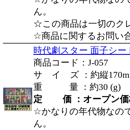
ん。
☆この商品は一切のク
☆商品に関するお問い
時代劇スター 面子シート
商品コード：J-057
サ イ ズ ：約縦170mm
重 量 ：約30 (g)
定 価 ：オープン価
☆かなりの年代物なの
ん。