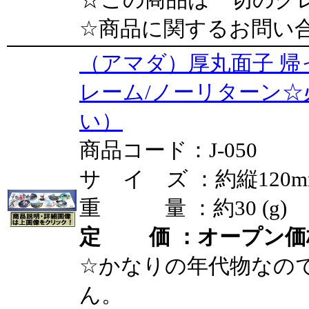
☆商品に関するお問い
（アマダ）厚丸面子 帰
レーム/ノーリターン
い）
商品コード：J-050
サ イ ズ ：約縦120mm
重 量 ：約30 (g)
定 価 ：オープン価
☆かなりの年代物なの
ん。