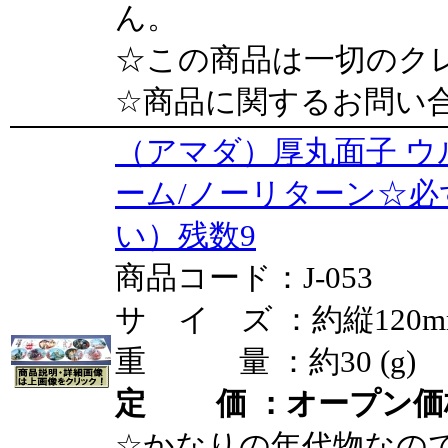
ん。
☆この商品は一切のク
☆商品に関するお問い
（アマダ）厚丸面子 
ーム/ノーリターン☆
い）残数9
商品コード：J-053
サ イ ズ ：約縦120mm
重 量 ：約30 (g)
定 価 ：オープン価
☆かなりの年代物なの