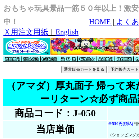
おもちゃ玩具景品一筋５０年以上！激安
中！
HOME
|
よくあ
Ｘ用注文用紙
｜
English
（アマダ）厚丸面子 帰って来
ーリターン☆必ず商品
商品コード：J-050
＠
550円(税込)
*
当店単価
（ショッピング