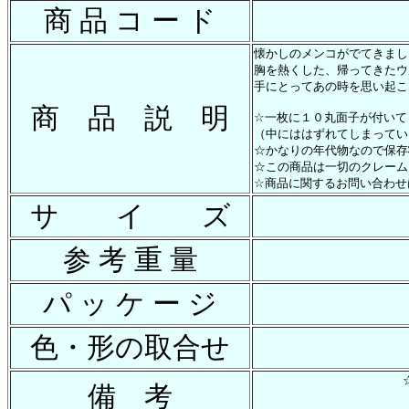
商 品 コ ー ド
懐かしのメンコがでてきまし
胸を熱くした、帰ってきたウ
手にとってあの時を思い起こ
商 品 説 明
☆一枚に１０丸面子が付いて
（中にははずれてしまってい
☆かなりの年代物なので保存
☆この商品は一切のクレーム
☆商品に関するお問い合わせ
サ イ ズ
参 考 重 量
パ ッ ケ ー ジ
色・形の取合せ
備 考