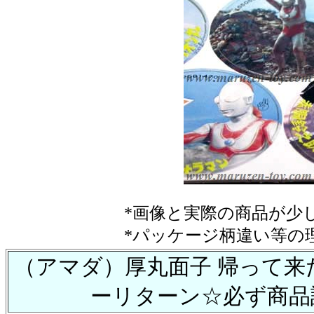
*画像と実際の商品が少
*パッケージ柄違い等の
（アマダ）厚丸面子 帰って来
ーリターン☆必ず商品