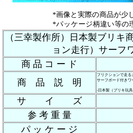
*画像と実際の商品が少
*パッケージ柄違い等の
（三幸製作所）日本製ブリキ商品
ョン走行）サーフ
商 品 コ ー ド
フリクションで走る
商 品 説 明
サーフボード付きワ
-日本製（ブリキ玩
サ イ ズ
参 考 重 量
パ ッ ケ ー ジ