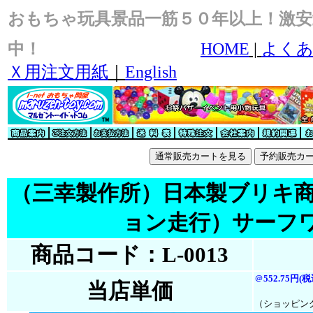
おもちゃ玩具景品一筋５０年以上！激安
中！
HOME
|
よくあ
Ｘ用注文用紙
｜
English
（三幸製作所）日本製ブリキ商品
ョン走行）サーフ
商品コード：L-0013
＠
552.75円(税
当店単価
（ショッピン