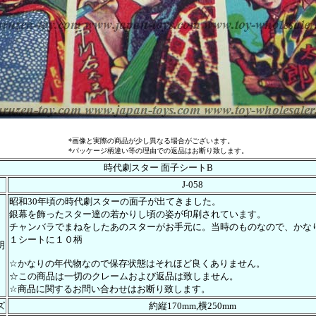
*画像と実際の商品が少し異なる場合がございます。
*パッケージ柄違い等の理由での返品はお断り致します。
時代劇スター 面子シートB
J-058
昭和30年頃の時代劇スターの面子が出てきました。
銀幕を飾ったスター達の若かりし頃の姿が印刷されています。
チャンバラでまねをしたあのスターがお手元に。当時のものなので、かな
１シートに１０柄
明
☆かなりの年代物なので保存状態はそれほど良くありません。
☆この商品は一切のクレームおよび返品は致しません。
☆商品に関するお問い合わせはお断り致します。
ズ
約縦170mm,横250mm