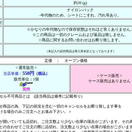
約30 (g)
ナイロンパック
-年代物のため、シートにこすれ、汚れ等あり。
せ
☆かなりの年代物なので保存状態はそれほど良くありません
☆この商品は一切のクレームおよび返品は致しません。
☆商品に関するお問い合わせはお断り致します。
（未記入の品切商品は再入荷未定となっております）
定価 ： オープン価格
< 通常販売 >
550円
当店単価：
（税込）
< ケース販売 >
販売単位：1個
ケース販売はありません
完売
ンセル不可商品とは (該当商品は備考に記載有り)
せ商品の為、下記の状況を含む一切のキャンセルをお断り致します事を
ける場合のみご注文へとお進み下さい。＞
が開いていても品切れ、ご注文数より少ない在庫の場合がございます。その
の合わせてご注文の際に品切れ、注文数より少ない在庫の場合がございま