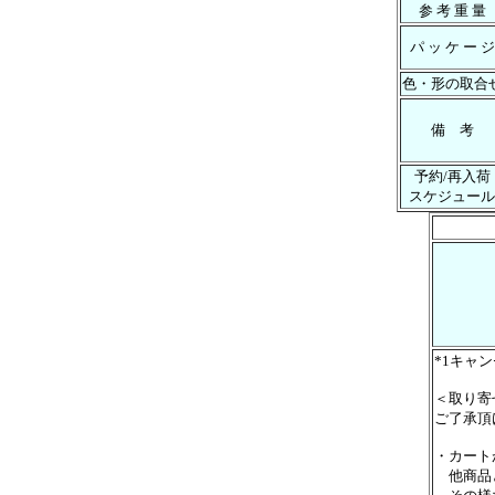
参 考 重 量
パ ッ ケ ー ジ
色・形の取合
備 考
予約/再入荷
スケジュール
*1キャ
＜取り寄
ご了承頂
・カート
他商品と