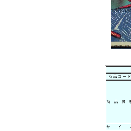
商 品 コ ー ド
商 品 説 
サ イ 