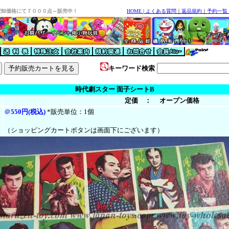
安卸価格にて７０００点～販売中！
HOME
|
よくある質問
｜
返品規約
｜
予約一覧
キーワード検索
時代劇スター 面子シートB
定価 ： オープン価格
＠
550円(税込)
*販売単位：1個
（ショッピングカートボタンは画面下にございます）