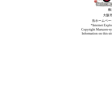
株
大阪
当ホームペー
*Internet 
Copyright Maruzen-syo
Information on this si