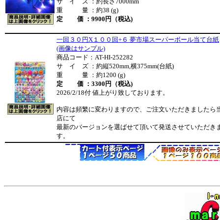
サ イ ズ ：約長さ7000mm
重 量 ：約38 (g)
定 価 ：9900円（税込)
一回３０円X１００回+６ 夢市場スーパーボール当て台紙
(画像はサンプル)
商品コード：AT-HI-252282
サ イ ズ ：約縦520mm,横375mm(台紙)
重 量 ：約1200 (g)
定 価 ：3300円（税込)
2026/2/18付 値上がり致しております。
内容は頻繁に変わりますので、ご注文いただきましたら
店にて
最新のバージョンを選ばせて頂いて発送させていただき
す。