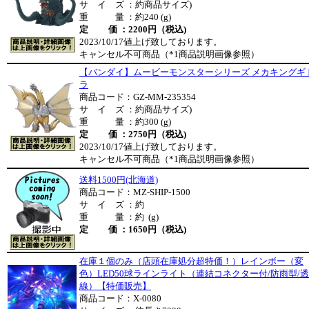
サ イ ズ ：約商品サイズ)
重 量 ：約240 (g)
定 価 ：2200円（税込)
2023/10/17値上げ致しております。
キャンセル不可商品（*1商品説明画像参照）
【バンダイ】ムービーモンスターシリーズ メカキングギ
ラ
商品コード：GZ-MM-235354
サ イ ズ ：約商品サイズ)
重 量 ：約300 (g)
定 価 ：2750円（税込)
2023/10/17値上げ致しております。
キャンセル不可商品（*1商品説明画像参照）
送料1500円(北海道)
商品コード：MZ-SHIP-1500
サ イ ズ ：約
重 量 ：約 (g)
定 価 ：1650円（税込)
在庫１個のみ（店頭在庫処分超特価！）レインボー（変
色）LED50球ラインライト（連結コネクター付/防雨型/
線）【特価販売】
商品コード：X-0080