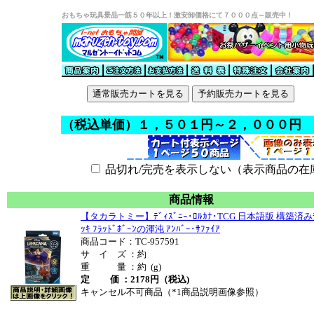
おもちゃ玩具景品一筋５０年以上！激安卸価格にて７０００点～販売中！
（税込単価）１，５０１円～２，０００円
品切れ/完売を表示しない（表示商品の在
商品情報
【タカラトミー】ﾃﾞｨｽﾞﾆｰ･ﾛﾙｶﾅ･TCG 日本語版 構築済み
ｯｷ ﾌﾗｯﾄﾞﾎﾞｰﾝの渾沌 ｱﾝﾊﾞｰ･ｻﾌｧｲｱ
商品コード：TC-957591
サ イ ズ ：約
重 量 ：約 (g)
定 価 ：2178円（税込)
キャンセル不可商品（*1商品説明画像参照）