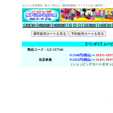
おもちゃ玩具景品一筋５０年以上！激安卸価格にて７０００点～販売中！
【バンダイ】ムービ
商品コード：GZ-337546
＠
1540円(税込)
⇒
30.0% OFF
当店単価
＠
1452円(税
込
)
⇒
34.0% OFF
（ショッピングカートボタン