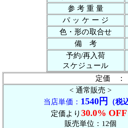
参 考 重 量
パ ッ ケ ー ジ
色・形の取合せ
備 考
予約/再入荷
スケジュール
定価 ： 
< 通常販売 >
1540円
当店単価：
（税
30.0% OFF
定価より
販売単位：12個