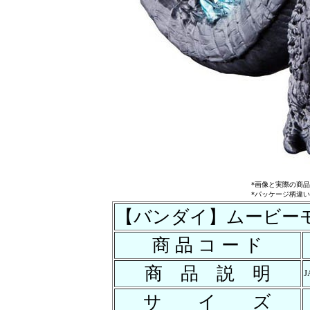
*画像と実際の商
*パッケージ柄違
【バンダイ】ムービーモ
商 品 コ ー ド
商 品 説 明
J
サ イ ズ