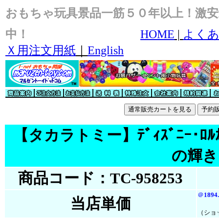
おもちゃ玩具景品一筋５０年以上！激安
中！
HOME
|
よくあ
Ｘ用注文用紙
｜
English
【タカラトミー】ﾃﾞｨｽﾞﾆｰ･ﾛﾙ
の輝き ｱ
商品コード：TC-958253
＠
1894
当店単価
（ショ