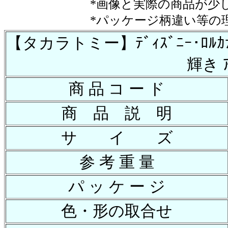
*画像と実際の商品が少
*パッケージ柄違い等の
【タカラトミー】ﾃﾞｨｽﾞﾆｰ･ﾛﾙｶ
輝き ｱ
商 品 コ ー ド
商 品 説 明
サ イ ズ
参 考 重 量
パ ッ ケ ー ジ
色・形の取合せ