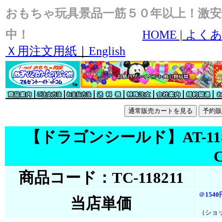
おもちゃ玩具景品一筋５０年以上！激安
中！
HOME
|
よくあ
Ｘ用注文用紙
｜
English
【ドラゴンシールド】AT-11821 ｽﾀ
C
商品コード：TC-118211
＠
1540
当店単価
（ショ