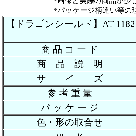
*画像と実際の商品が少
*パッケージ柄違い等の
【ドラゴンシールド】AT-11821 ｽﾀﾝﾀﾞ
商 品 コ ー ド
商 品 説 明
サ イ ズ
参 考 重 量
パ ッ ケ ー ジ
色・形の取合せ