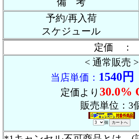
備 考
予約/再入荷
スケジュール
定価 ： 
< 通常販売 >
1540円
当店単価：
30.0% 
定価より
販売単位：3
個
*1キャンセル不可商品とは (