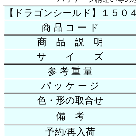
【ドラゴンシールド】１５０
商 品 コ ー ド
商 品 説 明
サ イ ズ
参 考 重 量
パ ッ ケ ー ジ
色・形の取合せ
備 考
予約/再入荷