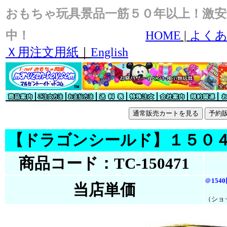
おもちゃ玩具景品一筋５０年以上！激安
中！
HOME
|
よくあ
Ｘ用注文用紙
｜
English
【ドラゴンシールド】１５０
商品コード：TC-150471
＠
154
当店単価
（ショ