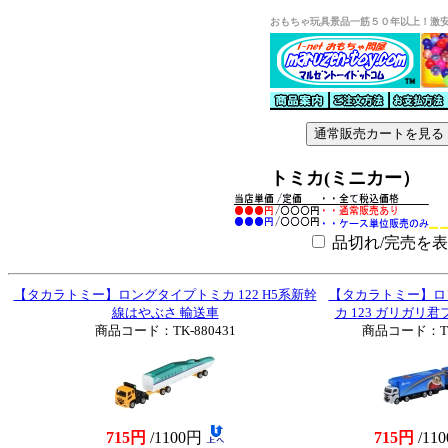
おもちゃ玩具景品一筋５０年以上！激
トミカ(ミニカー）
品切れ/完売を
【タカラトミー】ロングタイプトミカ 122 H5系新幹
【タカラトミー】ロ
線はやぶさ 輸送車
カ 123 ガリガリ
商品コード：TK-880431
商品コード：TK-
715円
/1100円
715円
/11