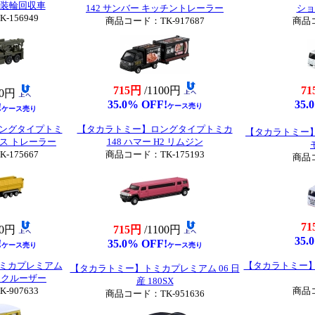
 重装輪回収車
142 サンバー キッチントレーラー
ショ
156949
商品コード：TK-917687
商品コ
715円
/1100円
71
00円
35.0% OFF!
35.
!
ケース売り
ケース売り
ングタイプトミ
【タカラトミー】ロングタイプトミカ
【タカラトミー】ロ
クス トレーラー
148 ハマー H2 リムジン
175667
商品コード：TK-175193
商品コ
71
00円
715円
/1100円
35.
!
35.0% OFF!
ケース売り
ケース売り
ミカプレミアム
【タカラトミー】
【タカラトミー】トミカプレミアム 06 日
ンドクルーザー
産 180SX
907633
商品コ
商品コード：TK-951636