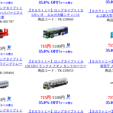
35.
!
35.0% OFF!
ケース売り
ケース売り
ングタイプトミ
【タカラトミー】ロングタイプトミカ
【タカラトミー】
局 ハイパーミスト
129 いすゞエルガ大阪シティバス
ルコ超大型ビ
ー車
商品コード：TK-228660
商品
981787
71
715円
/1100円
00円
35.
35.0% OFF!
ケース売り
!
ケース売り
ングタイプトミ
【タカラトミー】ロングタイプトミカ
【タカラトミー】
運 ウイングトレー
136 UDトラックス クオン タンクローリー
保安庁 
商品コード：TK-228653
商品コ
189404
715円
/1100円
71
00円
35.0% OFF!
35.
ケース売り
!
ケース売り
ングタイプトミ
【タカラトミー】ロングタイプトミカ
【タカラトミー】