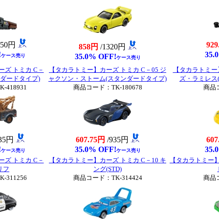
650円
929
858円
/1320円
!
35.
35.0% OFF!
ケース売り
ケース売り
ズ トミカ C－
【タカラトミー】カーズ トミカ C－05 ジ
【タカラトミー】
ンダードタイプ)
ャクソン・ストーム(スタンダードタイプ)
ズ・ラミレス(
418931
商品コード：TK-180678
商品コ
935円
607.75円
/935円
607
!
35.0% OFF!
35.
ケース売り
ケース売り
ズ トミカ C－
【タカラトミー】カーズ トミカ C－10 キ
【タカラトミー】カ
リフ
ング(STD)
311256
商品コード：TK-314424
商品コ