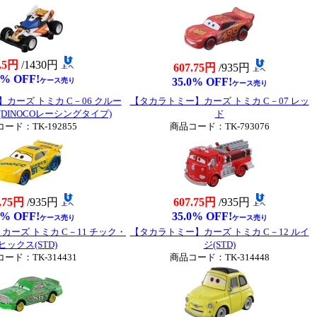
.5円
/1430円
607.75円
/935円
0% OFF!
35.0% OFF!
ケース売り
ケース売り
カーズ トミカ C－06 クルー
【タカラトミー】カーズ トミカ C－07 レッ
DINOCOレーシングタイプ)
ド
ード：TK-192855
商品コード：TK-793076
.75円
/935円
607.75円
/935円
0% OFF!
35.0% OFF!
ケース売り
ケース売り
ーズ トミカ C－11 チック・
【タカラトミー】カーズ トミカ C－12 ルイ
ヒックス(STD)
ジ(STD)
ード：TK-314431
商品コード：TK-314448