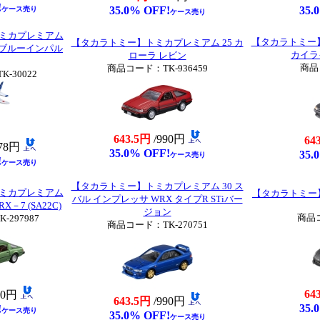
!
35.0% OFF!
35.
ケース売り
ケース売り
ミカプレミアム
【タカラトミー】
【タカラトミー】トミカプレミアム 25 カ
4 ブルーインパル
カイライ
ローラ レビン
商品
商品コード：TK-936459
-30022
643.5円
/990円
64
078円
35.0% OFF!
35.
ケース売り
!
ケース売り
【タカラトミー】トミカプレミアム 30 ス
ミカプレミアム
【タカラトミー】
バル インプレッサ WRX タイプR STiバー
X－7 (SA22C)
ジョン
商品コ
297987
商品コード：TK-270751
64
90円
643.5円
/990円
35.
!
ケース売り
35.0% OFF!
ケース売り