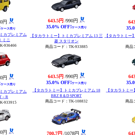
643.5円
/990円
90円
64
35.0% OFF!
!
35.
ケース売り
ケース売り
ミカプレミアム
【タカラトミー】トミカプレミアム 13 三
【タカラトミー】
ス ミニ
菱 スタリオン
936466
商品コード：TK-933885
商品コ
643.5円
/990円
64
90円
35.0% OFF!
35.
!
ケース売り
ケース売り
【タカラトミー】トミカプレミアム 18
【タカラトミー】
ミカプレミアム
BRZ R＆D SPORT
GT－R
商品コード：TK-108832
商品コ
933915
90円
700.7円
/1078円
64