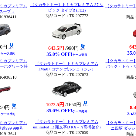
【タカラトミー】トミカプレミアム 37 シ
ミカプレミアム
【タカラトミー】
ビック タイプR (FD2)
Rスープラ
商品コード：TK-297772
936411
商品コ
90円
64
643.5円
/990円
!
35.
35.0% OFF!
ケース売り
ケース売り
ミカプレミアム
【タカラトミー】トミ
【タカラトミー】トミカプレミアム
ッターホグワーツ特
バック・トゥ・
TMu07 コナン ポルシェ（ジン）
商品コード：TK-297673
936510
商品コ
1072.5円
/1650円
650円
85
35.0% OFF!
ケース売り
!
35.
ケース売り
【タカラトミー】トミカプレミアム
ミカプレミアム
【タカラトミー】ト
unlimited 12 頭文字D RX－7(高橋啓介)
河鉄道999 999号
ニ四駆 ダッ
商品コード：TK-297659
913641
商品コ