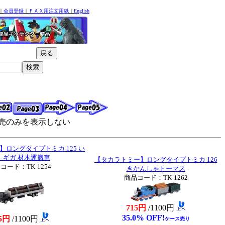
｜
会員登録
｜
ＦＡＸ用注文用紙
｜
English
売のみを表示しない
ロングタイプトミカ 125 い
 ギガ 材木運搬車
【タカラトミー】ロングタイプトミカ 126
コード：TK-1254
きかんしゃトーマス
商品コード：TK-1262
715円
/1100円
35.0% OFF!
5円
/1100円
ケース売り