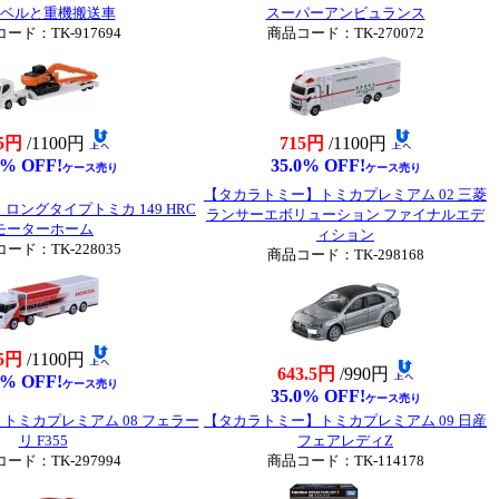
ベルと重機搬送車
スーパーアンビュランス
ード：TK-917694
商品コード：TK-270072
5円
/1100円
715円
/1100円
0% OFF!
35.0% OFF!
ケース売り
ケース売り
【タカラトミー】トミカプレミアム 02 三菱
ングタイプトミカ 149 HRC
ランサーエボリューション ファイナルエデ
モーターホーム
ィション
ード：TK-228035
商品コード：TK-298168
5円
/1100円
643.5円
/990円
0% OFF!
ケース売り
35.0% OFF!
ケース売り
トミカプレミアム 08 フェラー
【タカラトミー】トミカプレミアム 09 日産
リ F355
フェアレディZ
ード：TK-297994
商品コード：TK-114178