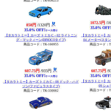
商品コード：TK-936213
1072.5円
/1
858円
/1320円
35.0% OFF
35.0% OFF!
ケース売り
【タカラトミー】カーズ トミカ C－02 ライトニン
【タカラトミー】カー
グ・マックィーン(DINOCOタイプ)
04 メーター(スタ
商品コード：TK-166955
商品コード：TK-
607.75円
/935円
607.75円
/
35.0% OFF!
35.0% OFF
ケース売り
【タカラトミー】カー
【タカラトミー】カーズ トミカ C－08 ドック・ハド
09 シェ
ソン(ファビュラスタイプ)
商品コード：TK-
商品コード：TK-330082