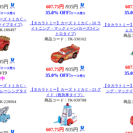
935円
607.75円
/935円
607
!
35.0% OFF!
35.
ケース売り
ケース売り
ズ トミカ C－
【タカラトミー】カーズ トミカ C－16 ラ
(ケイブタイプ)
【タカラトミー】カ
イトニング・マックィーン(カーズ3イン
189497
ェス
トロタイプ)
商品コ
商品コード：TK-330162
935円
607
!
ケース売り
607.75円
/935円
9/19
35.
35.0% OFF!
ケース売り
れ中
ズ トミカ C－
【タカラトミー】カ
【タカラトミー】カーズ トミカ C－23 グ
スレーシングタイ
ング・マックイ
イド（救急車タイプ）
商品コード：TK-939788
228004
商品コ
607.75円
/935円