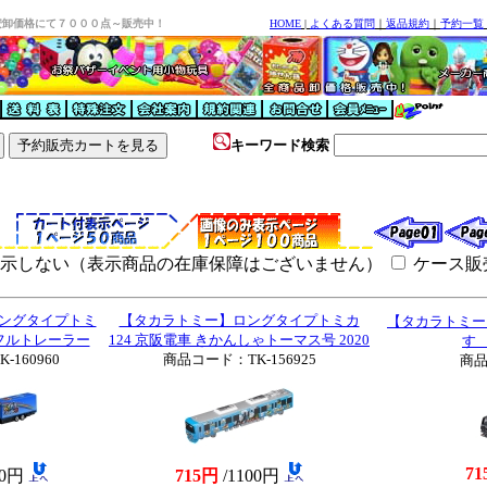
安卸価格にて７０００点～販売中！
HOME
|
よくある質問
｜
返品規約
｜
予約一覧
キーワード検索
表示しない（表示商品の在庫保障はございません）
ケース販
ングタイプトミ
【タカラトミー】ロングタイプトミカ
【タカラトミー】
君フルトレーラー
124 京阪電車 きかんしゃトーマス号 2020
すゞ
160960
商品コード：TK-156925
商品
71
00円
715円
/1100円