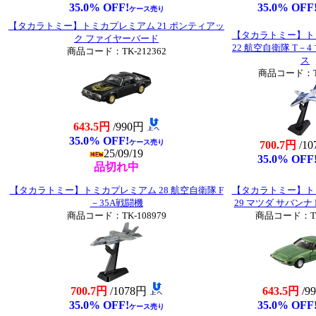
35.0% OFF!
35.0% OFF
ケース売り
【タカラトミー】トミカプレミアム 21 ポンティアッ
【タカラトミー】ト
ク ファイヤーバード
22 航空自衛隊 T－
商品コード：TK-212362
ス
商品コード：TK
643.5円
/990円
35.0% OFF!
ケース売り
700.7円
/1
25/09/19
35.0% OFF
品切れ中
【タカラトミー】トミカプレミアム 28 航空自衛隊 F
【タカラトミー】ト
－35A戦闘機
29 マツダ サバンナ R
商品コード：TK-108979
商品コード：TK-
700.7円
/1078円
643.5円
/9
35.0% OFF!
35.0% OFF
ケース売り