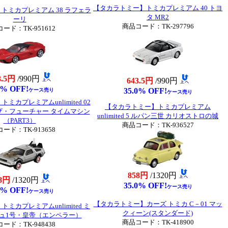
【タカラトミー】トミカプレミアム 40 トヨ
トミカプレミアム 38 ラフェラ
タ MR2
ーリ
商品コード：TK-297796
ード：TK-951612
3.5円
/990円
643.5円
/990円
0% OFF!
35.0% OFF!
ケース売り
ケース売り
カプレミアムunlimited 02
【タカラトミー】トミカプレミアム
ザ・フューチャー タイムマシン
unlimited 5 ルパン三世 カリオストロの城
（PART3）
商品コード：TK-936527
ード：TK-913658
858円
/1320円
8円
/1320円
35.0% OFF!
ケース売り
0% OFF!
ケース売り
【タカラトミー】カーズ トミカ C－01 マッ
ミカプレミアムunlimited ミ
クィーン(スタンダード)
シュ1号・皇帝（エンペラー）
商品コード：TK-418900
ード：TK-948438