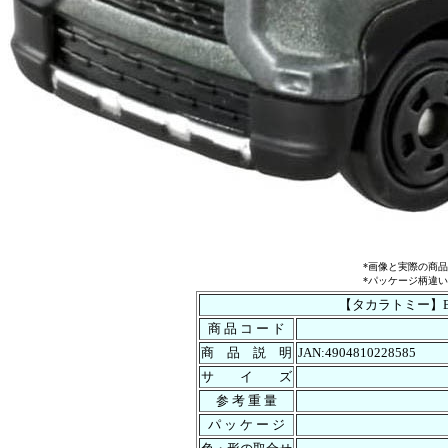
*画像と実際の商
*パッケージ柄違
【タカラトミー】Bo
商 品 コ ー ド
商 品 説 明
JAN:4904810228585
サ イ ズ
参 考 重 量
パ ッ ケ ー ジ