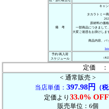
色・形の取合せ
キャン
タカラトミー商
2
原材料の価格
備 考
一部商品につきまして
大変ご迷惑をお掛けしま
商品内容、パ
htt
予約/再入荷
（未
スケジュール
定価 ：
< 通常販売 >
397.98円
当店単価：
（税
33.0% OFF
定価より
販売単位：6個