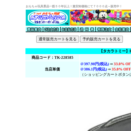
おもちゃ玩具景品一筋５０年以上！激安卸価格にて７０００点～販売中！
【タカラトミー】Bo
商品コード：TK-228585
＠
397.98円(税込)
⇒
33.0% OF
当店単価
＠
386.1円(税
込
)
⇒
35.0% OFF
（ショッピングカートボタン