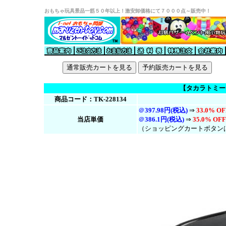
おもちゃ玩具景品一筋５０年以上！激安卸価格にて７０００点～販売中！
【タカラトミー】B
商品コード：TK-228134
＠
397.98円(税込)
⇒
33.0% OF
当店単価
＠
386.1円(税
込
)
⇒
35.0% OFF
（ショッピングカートボタン