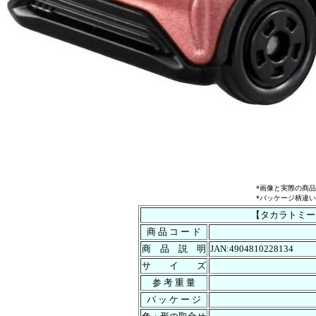
*画像と実際の商
*パッケージ柄違
【タカラトミー】B
商 品 コ ー ド
商 品 説 明
JAN:4904810228134
サ イ ズ
参 考 重 量
パ ッ ケ ー ジ