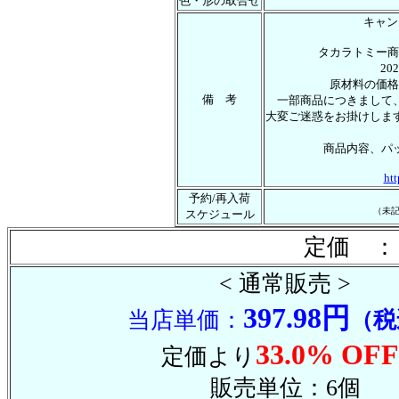
色・形の取合せ
キャン
タカラトミー商
2
原材料の価格
備 考
一部商品につきまして
大変ご迷惑をお掛けしま
商品内容、パ
htt
予約/再入荷
（未
スケジュール
定価 ：
< 通常販売 >
397.98円
当店単価：
（税
33.0% OFF
定価より
販売単位：6個