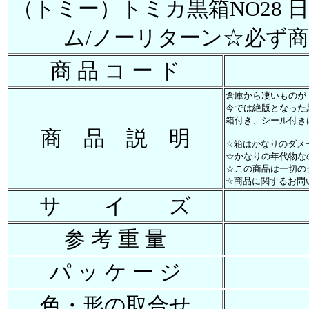
（トミー）トミカ黒箱NO28 
ム/ノーリターン☆必ず
商 品 コ ー ド
倉庫から凄いものが
今では絶版となった
箱付き、シール付き
商 品 説 明
☆箱はかなりのダメ
☆かなりの年代物な
☆この商品は一切の
☆商品に関するお問
サ イ ズ
参 考 重 量
パ ッ ケ ー ジ
色・形の取合せ