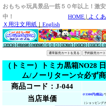
おもちゃ玩具景品一筋５０年以上！激安
中！
HOME
|
よくあ
Ｘ用注文用紙
｜
English
（トミー）トミカ黒箱NO28 
ム/ノーリターン☆必ず
商品コード：J-044
＠
3300円(税込)
*
当店単価
（ショッピング