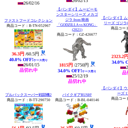
26/02/13
2
26/02/16
【バンダイ】ムービーモ
ンスターシリーズ メカゴ
【バンダイ】ム
ジラ from 映画
ファストフードコレクション
リーズ ゴジラ(2
「GODZILLA vs KONG」
商品コード：B-TN-052967
商品コード：
(2021)
商品コード：GZ-426677
36.3円
/60.5円
2323.2
40.0% OFF!
ケース売り
34.0% 
26/01/15
1815円
/2750円
2
品切れ中
34.0% OFF!
ケース売り
品
25/12/19
品切れ中
【バンダイ】ウ
ーズ 
プルバックスーパー戦闘機2
バイクギアRUSH!
商品コード：
商品コード：B-TT-290750
商品コード：B-BL-040146