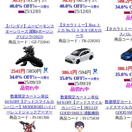
56.1円
/93.5円
36.3円
/60.5円
508.2
40.0% OFF!
40.0% OFF!
34.0% 
ケース売り
ケース売り
25/12/03
25/12/03
2
品
【タカラトミー】Box ト
【バンダイ】ムービーモンス
【タカラトミー】B
ミカ No.52 トヨタ GRカロ
ターシリーズ 躍動(ポージン
スバル
ーラ
グ)ゴジラ(2023)
商品コード：
商品コード：TK-228202
商品コード：GZ-732041
386.1
2541円
/3850円
386.1円
/594円
35.0% 
34.0% OFF!
35.0% OFF!
ケース売り
ケース売り
2
25/09/19
25/09/19
品
品切れ中
品切れ中
数量限定カートン単位
数量限定カートン単位
64％OFF【グッドスマイルカ
数量限定カートン
64％OFF【グッドスマイル
ンパニー】MODEROID ハイパ
ッドスマイルカン
カンパニー】HELLO!
ーレッドジャックアーマー
GOOD S
GOOD SMILE 浦飯幽助
商品コード：FI-181366
商品コード：
商品コード：FI-175839