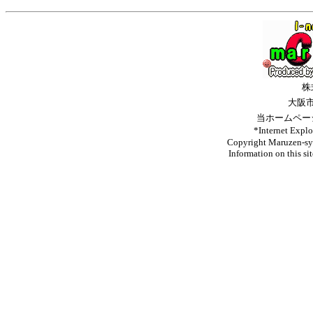
株
大阪
当ホームペー
*Internet 
Copyright Maruzen-syo
Information on this si