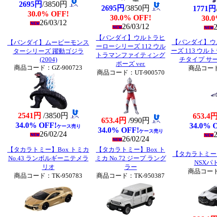
2695円
/3850円
2695円
/3850円
1771円
30.0% OFF!
30.0% OFF!
30.
26/03/12
26/03/12
2
【バンダイ】ウルトラヒ
【バンダイ】ウ
【バンダイ】ムービーモンス
ーローシリーズ 112 ウル
ーズ 113 ウル
ターシリーズ 躍動ゴジラ
トラマンファイティング
(2004)
チタイプ サー
ポーズ ver.
商品コード：GZ-900723
商品コード：
商品コード：UT-900570
2541円
/3850円
653.4
653.4円
/990円
34.0% OFF!
34.0% 
ケース売り
34.0% OFF!
ケース売り
26/02/24
2
26/02/24
【タカラトミー】Box トミカ
【タカラトミー】Box ト
【タカラトミー】B
No.43 ランボルギーニテメラ
ミカ No.72 ジープ ラング
NSXパ
リオ
ラー
商品コード：
商品コード：TK-950783
商品コード：TK-950387