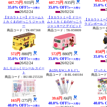
643.5
607.75円
/935円
607.75円
/935円
35.0% 
35.0% OFF!
35.0% OFF!
ケース売り
ケース売り
2
26/02/24
26/02/24
【タカラトミー】ドリームト
【タカラトミー】ドリー
【タカラトミー
ミカ くまのがっこう ジャッキ
ムトミカ くまのがっこう
ラゴンボール 
ー
ジャッキーとデイビッド
商品コード：
商品コード：TK-997368
商品コード：TK-959809
858円
572円
/880円
572円
/880円
35.0% 
35.0% OFF!
35.0% OFF!
ケース売り
ケース売り
2
26/02/24
26/02/24
おしりぷっくりシール スイー
あばれるWふきもどし
ぴったん
ト
商品コード：B-BL-040184
商品コード：B
商品コード：BU-HI-255320
39.6円
/66円
33円
165円
/275円
40.0% OFF!
40.0% 
ケース売り
40.0% OFF!
ケース売り