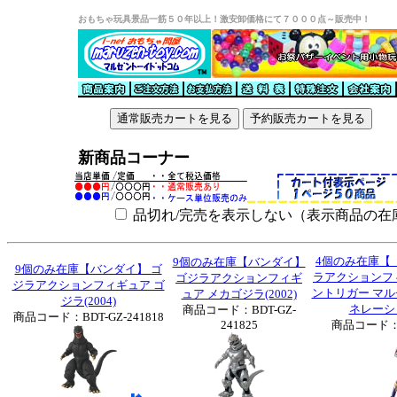
おもちゃ玩具景品一筋５０年以上！激安卸価格にて７０００点～販売中！
新商品コーナー
品切れ/完売を表示しない（表示商品の在
4個のみ在庫【
9個のみ在庫【バンダイ】
9個のみ在庫【バンダイ】 ゴ
ラアクションフ
ゴジラアクションフィギ
ジラアクションフィギュア ゴ
ントリガー マル
ュア メカゴジラ(2002)
ジラ(2004)
ネレーシ
商品コード：BDT-GZ-
商品コード：BDT-GZ-241818
241825
商品コード：BD