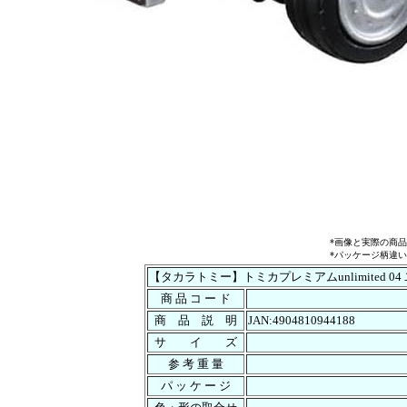
*画像と実際の商
*パッケージ柄違
【タカラトミー】トミカプレミアムunlimited 0
商 品 コ ー ド
商 品 説 明
JAN:4904810944188
サ イ ズ
参 考 重 量
パ ッ ケ ー ジ