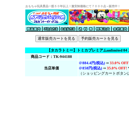
おもちゃ玩具景品一筋５０年以上！激安卸価格にて７０００点～販売中！
【タカラトミー】トミカプレミアムunlimited 0
商品コード：TK-944188
＠
884.4円(税込)
⇒
33.0% OFF
当店単価
＠
858円(税
込
)
⇒
35.0% OFF!
（ショッピングカートボタン