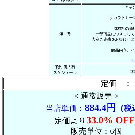
色・形の取合せ
キャ
タカラトミー
2
原材料の価
備 考
一部商品につきまして
大変ご迷惑をお掛けしま
商品内容、パ
ht
予約/再入荷
（未
スケジュール
定価 ： 
< 通常販売 >
884.4円
当店単価：
（税
33.0% OFF
定価より
販売単位：6個