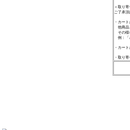
＜取り寄
ご了承頂
・カート
他商品と
その様な
例：「A
・カート
・取り寄