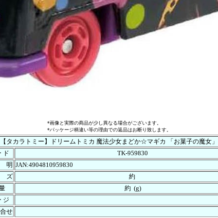
*画像と実際の商品が少し異なる場合がございます。
*パッケージ柄違い等の理由での返品はお断り致します。
【タカラトミー】ドリームトミカ 魔法少女まどか☆マギカ 「お菓子の魔女」
ー ド
TK-959830
 明
JAN:4904810959830
 ズ
約
 量
約 (g)
ー ジ
合せ