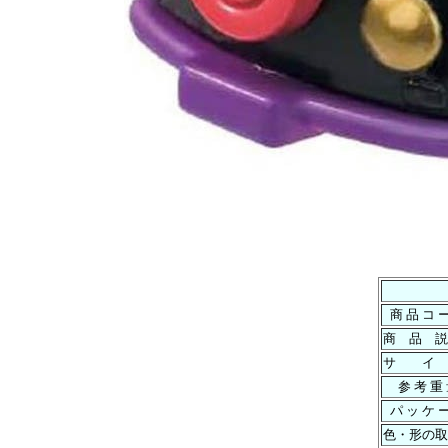
商 品 コ 
商 品 説
サ イ
参 考 重
パ ッ ケ 
色・形の取