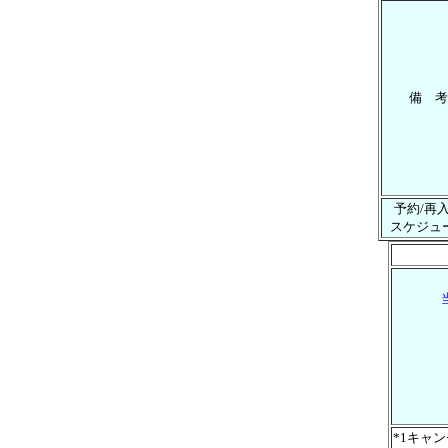
備 考
予約/再
スケジュ
*1キャ