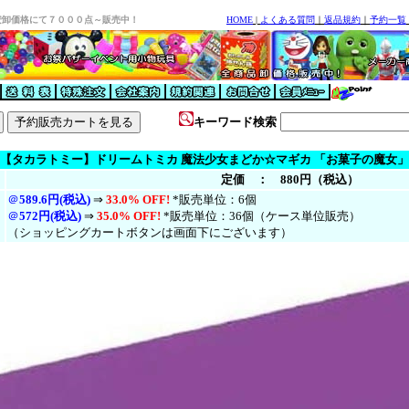
安卸価格にて７０００点～販売中！
HOME
|
よくある質問
｜
返品規約
｜
予約一覧
キーワード検索
【タカラトミー】ドリームトミカ 魔法少女まどか☆マギカ 「お菓子の魔女」
定価 ： 880円（税込）
＠
589.6円(税込)
⇒
33.0% OFF!
*販売単位：6個
＠
572円(税
込
)
⇒
35.0% OFF!
*販売単位：36個（ケース単位販売）
（ショッピングカートボタンは画面下にございます）