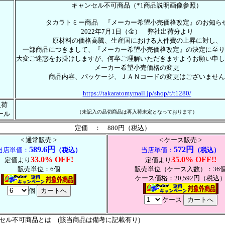
キャンセル不可商品（*1商品説明画像参照）
タカラトミー商品 『メーカー希望小売価格改定』のお知ら
2022年7月1日（金） 弊社出荷分より
原材料の価格高騰、生産国における人件費の上昇に対し、
一部商品につきまして、『メーカー希望小売価格改定』の決定に至り
大変ご迷惑をお掛けしますが、何卒ご理解いただきますようお願い申し
メーカー希望小売価格の変更
商品内容、パッケージ、ＪＡＮコードの変更はございません
https://takaratomymall.jp/shop/t/t1280/
入荷
（未記入の品切商品は再入荷未定となっております）
ール
定価 ： 880円（税込）
< 通常販売 >
< ケース販売 >
589.6円
572円
当店単価：
（税込）
当店単価：
（税込）
33.0% OFF!
35.0% OFF!!
定価より
定価より
販売単位：6個
販売単位（ケース入数）：36
ケース価格：20,592円（税込
個
ケース
ンセル不可商品とは (該当商品は備考に記載有り)