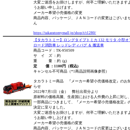
大変ご迷惑をお掛けしますが、何卒ご理解いただきます
うお願い申し上げます。
メーカー希望小売価格の変更
商品内容、パッケージ、ＪＡＮコードの変更はございま
ん
https://takaratomymall.jp/shop/t/t1280/
【タカラトミー】ロングタイプトミカ 132 モリタ 小型オ
ロード消防車 レッドレディバグ ＆ 搬送車
商品コード：TK-950509
サ イ ズ ：約
重 量 ：約 (g)
定 価 ：1100円（税込)
キャンセル不可商品（*1商品説明画像参照）
タカラトミー商品 『メーカー希望小売価格改定』のお
らせ
2022年7月1日（金） 弊社出荷分より
原材料の価格高騰、生産国における人件費の上昇に対し
一部商品につきまして、『メーカー希望小売価格改定』
決定に至りました。
大変ご迷惑をお掛けしますが、何卒ご理解いただきます
うお願い申し上げます。
メーカー希望小売価格の変更
商品内容、パッケージ、ＪＡＮコードの変更はございま