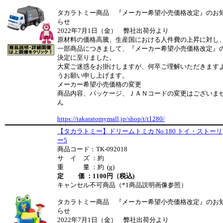
タカラトミー商品 『メーカー希望小売価格改定』のお
らせ
2022年7月1日（金） 弊社出荷分より
原材料の価格高騰、生産国における人件費の上昇に対し
一部商品につきまして、『メーカー希望小売価格改定』
決定に至りました。
大変ご迷惑をお掛けしますが、何卒ご理解いただきます
うお願い申し上げます。
メーカー希望小売価格の変更
商品内容、パッケージ、ＪＡＮコードの変更はございま
ん
https://takaratomymall.jp/shop/t/t1280/
【タカラトミー】ドリームトミカ No.180 トイ・ストーリ
ー5
商品コード：TK-092018
サ イ ズ ：約
重 量 ：約 (g)
定 価 ：1100円（税込)
キャンセル不可商品（*1商品説明画像参照）
タカラトミー商品 『メーカー希望小売価格改定』のお
らせ
2022年7月1日（金） 弊社出荷分より