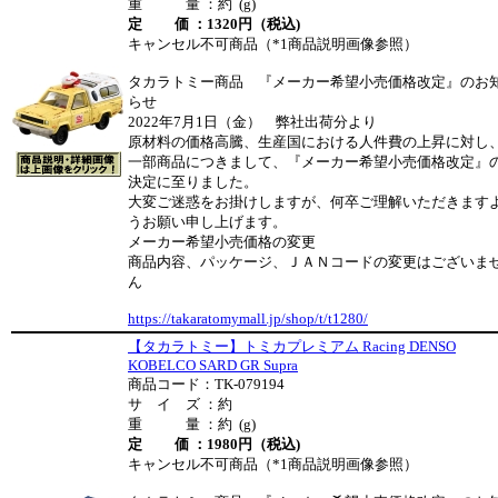
重 量 ：約 (g)
定 価 ：1320円（税込)
キャンセル不可商品（*1商品説明画像参照）
タカラトミー商品 『メーカー希望小売価格改定』のお
らせ
2022年7月1日（金） 弊社出荷分より
原材料の価格高騰、生産国における人件費の上昇に対し
一部商品につきまして、『メーカー希望小売価格改定』
決定に至りました。
大変ご迷惑をお掛けしますが、何卒ご理解いただきます
うお願い申し上げます。
メーカー希望小売価格の変更
商品内容、パッケージ、ＪＡＮコードの変更はございま
ん
https://takaratomymall.jp/shop/t/t1280/
【タカラトミー】トミカプレミアム Racing DENSO
KOBELCO SARD GR Supra
商品コード：TK-079194
サ イ ズ ：約
重 量 ：約 (g)
定 価 ：1980円（税込)
キャンセル不可商品（*1商品説明画像参照）