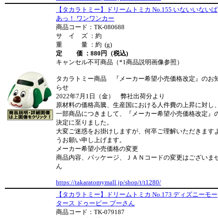
【タカラトミー】ドリームトミカ No.155 いないいないば
あっ！ ワンワンカー
商品コード：TK-080688
サ イ ズ ：約
重 量 ：約 (g)
定 価 ：880円（税込)
キャンセル不可商品（*1商品説明画像参照）
タカラトミー商品 『メーカー希望小売価格改定』のお
らせ
2022年7月1日（金） 弊社出荷分より
原材料の価格高騰、生産国における人件費の上昇に対し
一部商品につきまして、『メーカー希望小売価格改定』
決定に至りました。
大変ご迷惑をお掛けしますが、何卒ご理解いただきます
うお願い申し上げます。
メーカー希望小売価格の変更
商品内容、パッケージ、ＪＡＮコードの変更はございま
ん
https://takaratomymall.jp/shop/t/t1280/
【タカラトミー】ドリームトミカ No.173 ディズニーモー
タース ドゥービー プーさん
商品コード：TK-079187