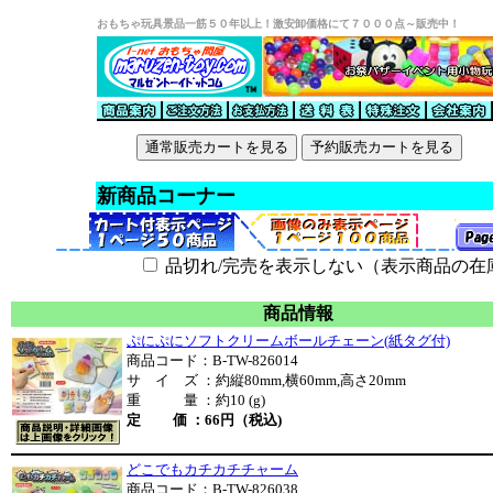
おもちゃ玩具景品一筋５０年以上！激安卸価格にて７０００点～販売中！
新商品コーナー
品切れ/完売を表示しない（表示商品の在
商品情報
ぷにぷにソフトクリームボールチェーン(紙タグ付)
商品コード：B-TW-826014
サ イ ズ ：約縦80mm,横60mm,高さ20mm
重 量 ：約10 (g)
定 価 ：66円（税込)
どこでもカチカチチャーム
商品コード：B-TW-826038