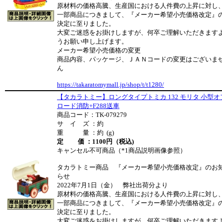
原材料の価格高騰、生産国における人件費の上昇に対し
一部商品につきまして、『メーカー希望小売価格改定』
決定に至りました。
大変ご迷惑をお掛けしますが、何卒ご理解いただきます
うお願い申し上げます。
メーカー希望小売価格の変更
商品内容、パッケージ、ＪＡＮコードの変更はございま
ん
https://takaratomymall.jp/shop/t/t1280/
【タカラトミー】ロングタイプトミカ 132 モリタ 小型オ
ロード消防+F288送車
商品コード：TK-079279
サ イ ズ ：約
重 量 ：約 (g)
定 価 ：1100円（税込)
キャンセル不可商品（*1商品説明画像参照）
タカラトミー商品 『メーカー希望小売価格改定』のお
らせ
2022年7月1日（金） 弊社出荷分より
原材料の価格高騰、生産国における人件費の上昇に対し
一部商品につきまして、『メーカー希望小売価格改定』
決定に至りました。
大変ご迷惑をお掛けしますが、何卒ご理解いただきます