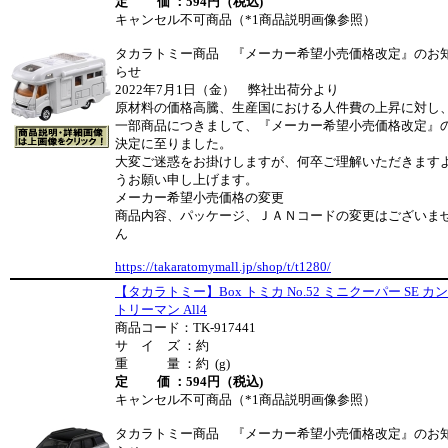
定 価 ：594円（税込)
キャンセル不可商品（*1商品説明画像参照）
タカラトミー商品 『メーカー希望小売価格改定』のお
らせ
2022年7月1日（金） 弊社出荷分より
原材料の価格高騰、生産国における人件費の上昇に対し
一部商品につきまして、『メーカー希望小売価格改定』
決定に至りました。
大変ご迷惑をお掛けしますが、何卒ご理解いただきます
うお願い申し上げます。
メーカー希望小売価格の変更
商品内容、パッケージ、ＪＡＮコードの変更はございま
ん
https://takaratomymall.jp/shop/t/t1280/
【タカラトミー】Box トミカ No.52 ミニクーパー SE カン
トリーマン All4
商品コード：TK-917441
サ イ ズ ：約
重 量 ：約 (g)
定 価 ：594円（税込)
キャンセル不可商品（*1商品説明画像参照）
タカラトミー商品 『メーカー希望小売価格改定』のお