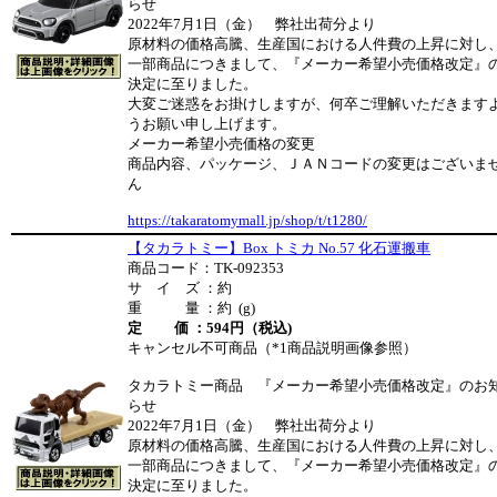
らせ
2022年7月1日（金） 弊社出荷分より
原材料の価格高騰、生産国における人件費の上昇に対し
一部商品につきまして、『メーカー希望小売価格改定』
決定に至りました。
大変ご迷惑をお掛けしますが、何卒ご理解いただきます
うお願い申し上げます。
メーカー希望小売価格の変更
商品内容、パッケージ、ＪＡＮコードの変更はございま
ん
https://takaratomymall.jp/shop/t/t1280/
【タカラトミー】Box トミカ No.57 化石運搬車
商品コード：TK-092353
サ イ ズ ：約
重 量 ：約 (g)
定 価 ：594円（税込)
キャンセル不可商品（*1商品説明画像参照）
タカラトミー商品 『メーカー希望小売価格改定』のお
らせ
2022年7月1日（金） 弊社出荷分より
原材料の価格高騰、生産国における人件費の上昇に対し
一部商品につきまして、『メーカー希望小売価格改定』
決定に至りました。