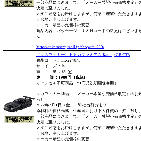
一部商品につきまして、『メーカー希望小売価格改定』
決定に至りました。
大変ご迷惑をお掛けしますが、何卒ご理解いただきます
うお願い申し上げます。
メーカー希望小売価格の変更
商品内容、パッケージ、ＪＡＮコードの変更はございま
ん
https://takaratomymall.jp/shop/t/t1280/
【タカラトミー】トミカプレミアム Racing GR GT3
商品コード：TK-224075
サ イ ズ ：約
重 量 ：約 (g)
定 価 ：1980円（税込)
キャンセル不可商品（*1商品説明画像参照）
タカラトミー商品 『メーカー希望小売価格改定』のお
らせ
2022年7月1日（金） 弊社出荷分より
原材料の価格高騰、生産国における人件費の上昇に対し
一部商品につきまして、『メーカー希望小売価格改定』
決定に至りました。
大変ご迷惑をお掛けしますが、何卒ご理解いただきます
うお願い申し上げます。
メーカー希望小売価格の変更