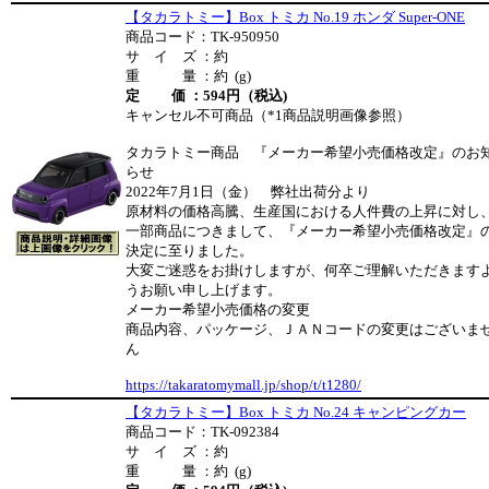
【タカラトミー】Box トミカ No.19 ホンダ Super-ONE
商品コード：TK-950950
サ イ ズ ：約
重 量 ：約 (g)
定 価 ：594円（税込)
キャンセル不可商品（*1商品説明画像参照）
タカラトミー商品 『メーカー希望小売価格改定』のお
らせ
2022年7月1日（金） 弊社出荷分より
原材料の価格高騰、生産国における人件費の上昇に対し
一部商品につきまして、『メーカー希望小売価格改定』
決定に至りました。
大変ご迷惑をお掛けしますが、何卒ご理解いただきます
うお願い申し上げます。
メーカー希望小売価格の変更
商品内容、パッケージ、ＪＡＮコードの変更はございま
ん
https://takaratomymall.jp/shop/t/t1280/
【タカラトミー】Box トミカ No.24 キャンピングカー
商品コード：TK-092384
サ イ ズ ：約
重 量 ：約 (g)