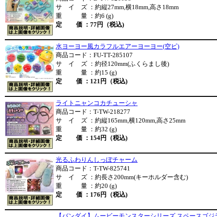
サ イ ズ ：約縦27mm,横18mm,高さ18mm
重 量 ：約6 (g)
定 価 ：77円（税込)
水ヨーヨー風カラフルエアーヨーヨー(空ビ)
商品コード：FU-TT-285107
サ イ ズ ：約径120mm(ふくらまし後)
重 量 ：約15 (g)
定 価 ：121円（税込)
ライトニャンコカチューシャ
商品コード：T-TW-218277
サ イ ズ ：約縦165mm,横120mm,高さ25mm
重 量 ：約32 (g)
定 価 ：154円（税込)
光るふわりんしっぽチャーム
商品コード：T-TW-825741
サ イ ズ ：約長さ200mm(キーホルダー含む)
重 量 ：約20 (g)
定 価 ：176円（税込)
【バンダイ】ムービーモンスターシリーズ スペースゴジ