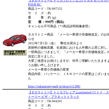
【タカラトミー】トミカプレミアム 23 トヨタ セリカ GT-
FOUR RC
商品コード：TK-997252
サ イ ズ ：約
重 量 ：約 (g)
定 価 ：990円（税込)
キャンセル不可商品（*1商品説明画像参照）
タカラトミー商品 『メーカー希望小売価格改定』のお
らせ
2022年7月1日（金） 弊社出荷分より
原材料の価格高騰、生産国における人件費の上昇に対し
一部商品につきまして、『メーカー希望小売価格改定』
決定に至りました。
大変ご迷惑をお掛けしますが、何卒ご理解いただきます
うお願い申し上げます。
メーカー希望小売価格の変更
商品内容、パッケージ、ＪＡＮコードの変更はございま
ん
https://takaratomymall.jp/shop/t/t1280/
【タカラトミー】トミカプレミアムunlimited 13 トイ・ス
トーリー ピザ・プラネットトラック
商品コード：TK-944201
サ イ ズ ：約