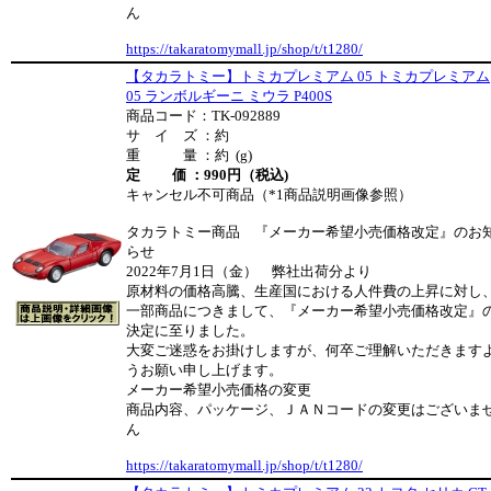
ん
https://takaratomymall.jp/shop/t/t1280/
【タカラトミー】トミカプレミアム 05 トミカプレミアム
05 ランボルギーニ ミウラ P400S
商品コード：TK-092889
サ イ ズ ：約
重 量 ：約 (g)
定 価 ：990円（税込)
キャンセル不可商品（*1商品説明画像参照）
タカラトミー商品 『メーカー希望小売価格改定』のお
らせ
2022年7月1日（金） 弊社出荷分より
原材料の価格高騰、生産国における人件費の上昇に対し
一部商品につきまして、『メーカー希望小売価格改定』
決定に至りました。
大変ご迷惑をお掛けしますが、何卒ご理解いただきます
うお願い申し上げます。
メーカー希望小売価格の変更
商品内容、パッケージ、ＪＡＮコードの変更はございま
ん
https://takaratomymall.jp/shop/t/t1280/