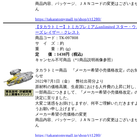
商品内容、パッケージ、ＪＡＮコードの変更はございま
ん
https://takaratomymall.jp/shop/t/t1280/
【タカラトミー】トミカプレミアムunlimited スター・ウ
ーズ レイザー・クレスト
商品コード：TK-097808
サ イ ズ ：約
重 量 ：約 (g)
定 価 ：1430円（税込)
キャンセル不可商品（*1商品説明画像参照）
タカラトミー商品 『メーカー希望小売価格改定』のお
らせ
2022年7月1日（金） 弊社出荷分より
原材料の価格高騰、生産国における人件費の上昇に対し
一部商品につきまして、『メーカー希望小売価格改定』
決定に至りました。
大変ご迷惑をお掛けしますが、何卒ご理解いただきます
うお願い申し上げます。
メーカー希望小売価格の変更
商品内容、パッケージ、ＪＡＮコードの変更はございま
ん
https://takaratomymall.jp/shop/t/t1280/