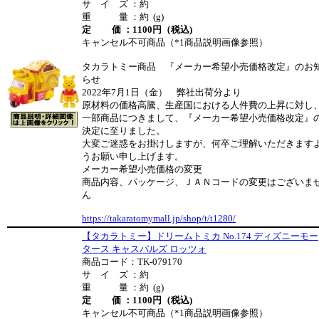
サ イ ズ ：約
重 量 ：約 (g)
定 価 ：1100円（税込)
キャンセル不可商品（*1商品説明画像参照）
タカラトミー商品 『メーカー希望小売価格改定』のお
らせ
2022年7月1日（金） 弊社出荷分より
原材料の価格高騰、生産国における人件費の上昇に対し
一部商品につきまして、『メーカー希望小売価格改定』
決定に至りました。
大変ご迷惑をお掛けしますが、何卒ご理解いただきます
うお願い申し上げます。
メーカー希望小売価格の変更
商品内容、パッケージ、ＪＡＮコードの変更はございま
ん
https://takaratomymall.jp/shop/t/t1280/
【タカラトミー】ドリームトミカ No.174 ディズニーモー
タース キャスパルズ ロッツォ
商品コード：TK-079170
サ イ ズ ：約
重 量 ：約 (g)
定 価 ：1100円（税込)
キャンセル不可商品（*1商品説明画像参照）