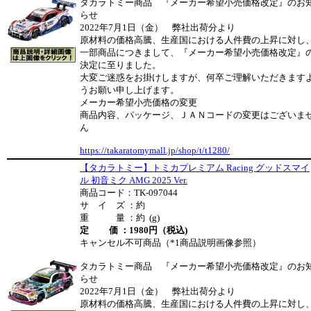
タカラトミー商品 『メーカー希望小売価格改定』のお
らせ
2022年7月1日（金） 弊社出荷分より
原材料の価格高騰、生産国における人件費の上昇に対し
一部商品につきまして、『メーカー希望小売価格改定』
決定に至りました。
大変ご迷惑をお掛けしますが、何卒ご理解いただきます
うお願い申し上げます。
メーカー希望小売価格の変更
商品内容、パッケージ、ＪＡＮコードの変更はございま
ん
https://takaratomymall.jp/shop/t/t1280/
【タカラトミー】トミカプレミアム Racing グッドスマイ
ル 初音ミク AMG 2025 Ver.
商品コード：TK-097044
サ イ ズ ：約
重 量 ：約 (g)
定 価 ：1980円（税込)
キャンセル不可商品（*1商品説明画像参照）
タカラトミー商品 『メーカー希望小売価格改定』のお
らせ
2022年7月1日（金） 弊社出荷分より
原材料の価格高騰、生産国における人件費の上昇に対し