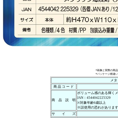
*画像と実際の商
*パッケージ柄違
メタ
商 品 コ ー ド
ボリューム感のある輝く
JAN：4544042225329
商 品 説 明
※対象年齢6歳以上
※誤使用の恐れがありま
サ イ ズ