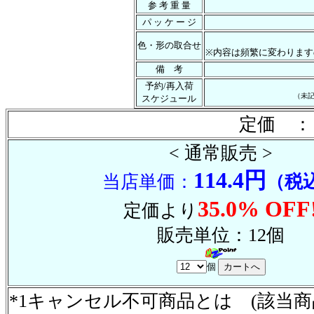
参 考 重 量
パ ッ ケ ー ジ
色・形の取合せ
※内容は頻繁に変わります
備 考
予約/再入荷
（未
スケジュール
定価 ：
< 通常販売 >
114.4円
当店単価：
（税
35.0% OFF
定価より
販売単位：12個
個
*1キャンセル不可商品とは (該当