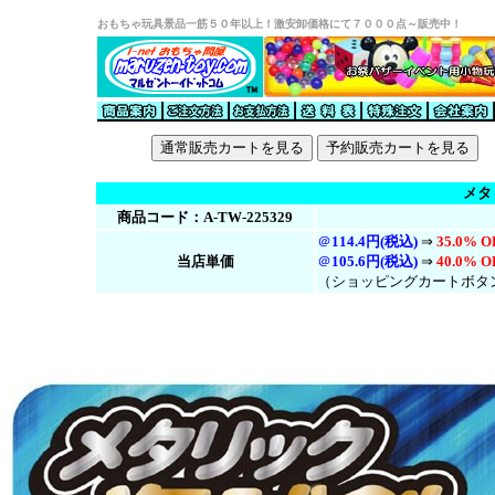
おもちゃ玩具景品一筋５０年以上！激安卸価格にて７０００点～販売中！
メタ
商品コード：A-TW-225329
＠
114.4円(税込)
⇒
35.0% O
当店単価
＠
105.6円(税
込
)
⇒
40.0% O
（ショッピングカートボタ