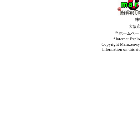
株
大阪
当ホームペー
*Internet 
Copyright Maruzen-syo
Information on this si