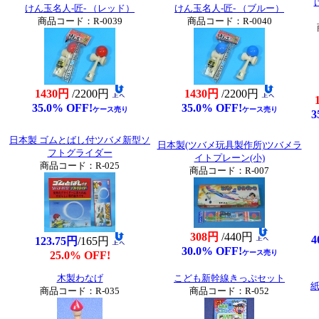
けん玉名人-匠- （レッド）
けん玉名人-匠- （ブルー）
商品コード：R-0039
商品コード：R-0040
1430円
/2200円
1430円
/2200円
35.0% OFF!
35.0% OFF!
ケース売り
ケース売り
3
日本製 ゴムとばし付ツバメ新型ソ
日本製(ツバメ玩具製作所)ツバメラ
フトグライダー
イトプレーン(小)
商品コード：R-025
商品コード：R-007
308円
/440円
4
123.75円
/165円
30.0% OFF!
ケース売り
25.0% OFF!
木製わなげ
こども新幹線きっぷセット
商品コード：R-035
商品コード：R-052