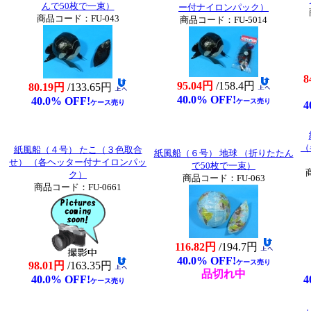
んで50枚で一束）
ー付ナイロンパック）
商品コード：FU-043
商品コード：FU-5014
8
95.04円
/158.4円
80.19円
/133.65円
40.0% OFF!
40.0% OFF!
ケース売り
ケース売り
4
（
紙風船（４号） たこ（３色取合
紙風船（６号） 地球 （折りたたん
せ） （各ヘッター付ナイロンパッ
で50枚で一束）
ク）
商品コード：FU-063
商品コード：FU-0661
116.82円
/194.7円
40.0% OFF!
ケース売り
98.01円
/163.35円
品切れ中
40.0% OFF!
4
ケース売り