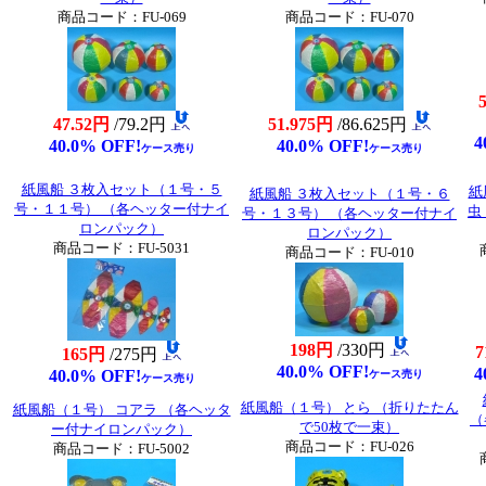
商品コード：FU-069
商品コード：FU-070
47.52円
/79.2円
51.975円
/86.625円
4
40.0% OFF!
40.0% OFF!
ケース売り
ケース売り
紙風船 ３枚入セット（１号・５
紙
紙風船 ３枚入セット（１号・６
号・１１号） （各ヘッター付ナイ
虫
号・１３号） （各ヘッター付ナイ
ロンパック）
ロンパック）
商品コード：FU-5031
商品コード：FU-010
198円
/330円
7
165円
/275円
40.0% OFF!
4
40.0% OFF!
ケース売り
ケース売り
紙風船（１号） とら （折りたたん
紙風船（１号） コアラ （各ヘッタ
（
で50枚で一束）
ー付ナイロンパック）
商品コード：FU-026
商品コード：FU-5002