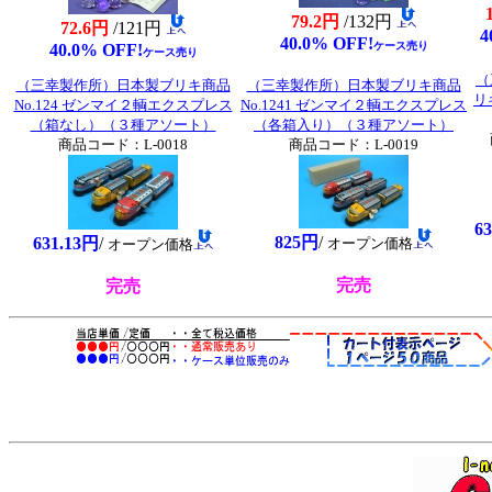
79.2円
/132円
72.6円
/121円
4
40.0% OFF!
ケース売り
40.0% OFF!
ケース売り
（
（三幸製作所）日本製ブリキ商品
（三幸製作所）日本製ブリキ商品
リ
No.124 ゼンマイ２輌エクスプレス
No.1241 ゼンマイ２輌エクスプレス
（箱なし）（３種アソート）
（各箱入り）（３種アソート）
商品コード：L-0018
商品コード：L-0019
6
825円
/
631.13円
/
オープン価格
オープン価格
完売
完売