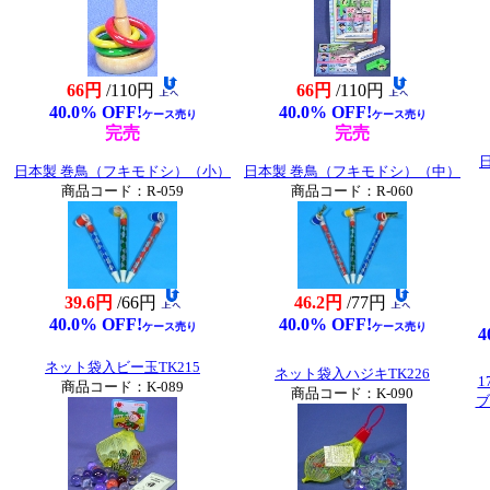
66円
/110円
66円
/110円
40.0% OFF!
40.0% OFF!
ケース売り
ケース売り
完売
完売
日本製 巻鳥（フキモドシ）（小）
日本製 巻鳥（フキモドシ）（中）
商品コード：R-059
商品コード：R-060
39.6円
/66円
46.2円
/77円
40.0% OFF!
40.0% OFF!
ケース売り
ケース売り
4
ネット袋入ビー玉TK215
ネット袋入ハジキTK226
1
商品コード：K-089
商品コード：K-090
ブ