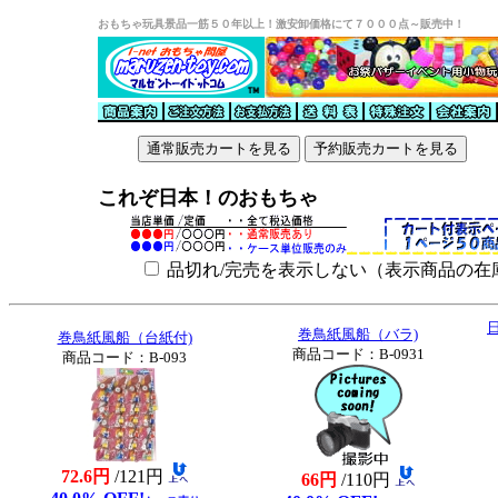
おもちゃ玩具景品一筋５０年以上！激安卸価格にて７０００点～販売中！
これぞ日本！のおもちゃ
品切れ/完売を表示しない（表示商品の在
巻鳥紙風船（バラ)
巻鳥紙風船（台紙付)
商品コード：B-0931
商品コード：B-093
72.6円
/121円
66円
/110円