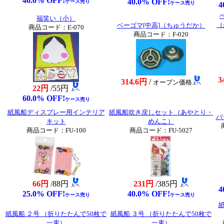
40.0% OFF!
40.0% OFF!
ケース売り
ケース売り
4
福笑い（小）
（
ベーゴマ[中高]（ちゅうだか）
商品コード：E-070
商品コード：F-020
3
314.6円
/
オープン価格
22円
/55円
60.0% OFF!
ケース売り
紙風船ディスプレー用インテリア
紙風船吹き戻しセット（あやとり・
バ
キット
めんこ）
商品コード：FU-100
商品コード：FU-5027
66円
/88円
231円
/385円
4
25.0% OFF!
40.0% OFF!
ケース売り
ケース売り
紙
紙風船 ２号 （折りたたんで50枚で
紙風船 ３号 （折りたたんで50枚で
一束）
一束）