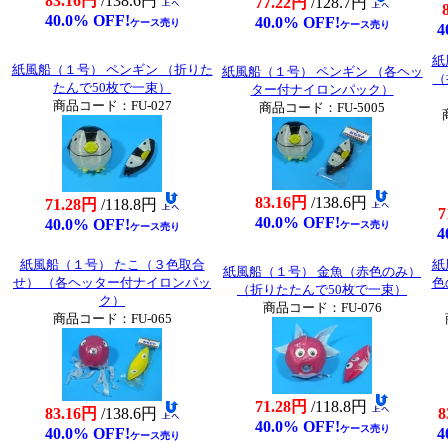
83.16円
/138.6円
77.22円
/128.7円
40.0% OFF!
40.0% OFF!
ケース売り
ケース売り
4
紙
紙風船（１号） ペンギン （折りた
紙風船（１号） ペンギン （各ヘッ
（
たんで50枚で一束）
ター付ナイロンパック）
商品コード：FU-027
商品コード：FU-5005
83.16円
/138.6円
71.28円
/118.8円
7
40.0% OFF!
40.0% OFF!
ケース売り
ケース売り
4
紙風船（１号） たこ（３色取合
紙
紙風船（１号） 金魚（赤色のみ）
せ） （各ヘッター付ナイロンパッ
色
（折りたたんで50枚で一束）
ク）
商品コード：FU-076
商品コード：FU-065
71.28円
/118.8円
83.16円
/138.6円
8
40.0% OFF!
ケース売り
40.0% OFF!
4
ケース売り