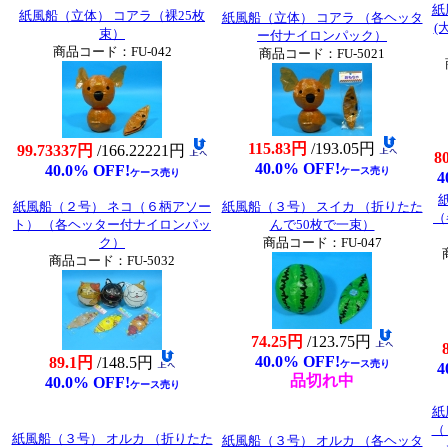
紙
紙風船（立体） コアラ（裸25枚
紙風船（立体） コアラ （各ヘッタ
(
束）
ー付ナイロンパック）
商品コード：FU-042
商品コード：FU-5021
115.83円
/193.05円
99.73337円
/166.22221円
8
40.0% OFF!
40.0% OFF!
ケース売り
ケース売り
4
紙風船（２号） ネコ（６柄アソー
紙風船（３号） スイカ （折りたた
（
ト） （各ヘッター付ナイロンパッ
んで50枚で一束）
ク）
商品コード：FU-047
商品コード：FU-5032
74.25円
/123.75円
40.0% OFF!
89.1円
/148.5円
ケース売り
4
品切れ中
40.0% OFF!
ケース売り
紙
（
紙風船（３号） オルカ （折りたた
紙風船（３号） オルカ （各ヘッタ