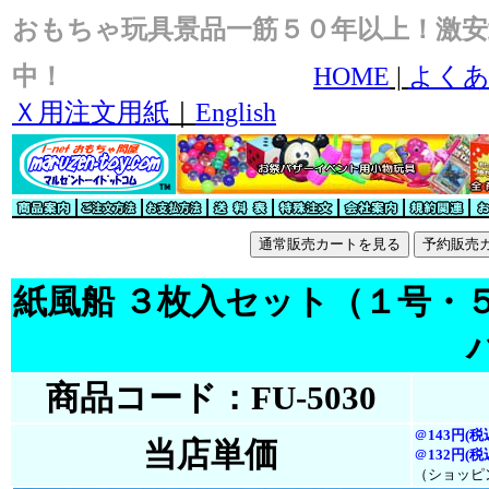
おもちゃ玩具景品一筋５０年以上！激安
中！
HOME
|
よくあ
Ｘ用注文用紙
｜
English
紙風船 ３枚入セット（１号・
商品コード：FU-5030
＠
143円(税
当店単価
＠
132円(税
（ショッピ