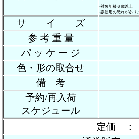
-対象年齢６歳以上
-誤使用の恐れがあり
サ イ ズ
参 考 重 量
パ ッ ケ ー ジ
色・形の取合せ
備 考
予約/再入荷
スケジュール
定価 ：