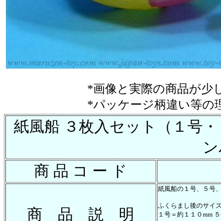
*画像と実際の商品が少
*パッケージ柄違い等の
紙風船 ３枚入セット（１号・
ン
商 品 コ ー ド
紙風船の１号、５号
ふくらまし後のサイ
商 品 説 明
１号＝約１１０mm ５