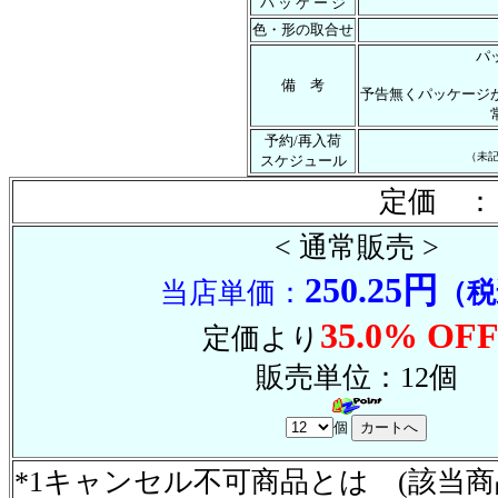
パ ッ ケ ー ジ
色・形の取合せ
パ
備 考
予告無くパッケージ
予約/再入荷
（未
スケジュール
定価 ：
< 通常販売 >
250.25円
当店単価：
（税
35.0% OFF
定価より
販売単位：12個
個
*1キャンセル不可商品とは (該当