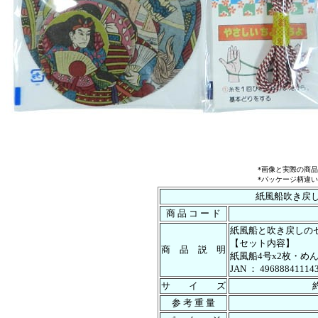
*画像と実際の商
*パッケージ柄違
紙風船吹き戻
商 品 コ ー ド
紙風船と吹き戻しの
【セット内容】
商 品 説 明
紙風船4号x2枚・めん
JAN ： 49688841114
サ イ ズ
参 考 重 量