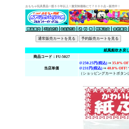
おもちゃ玩具景品一筋５０年以上！激安卸価格にて７０００点～販売中！
紙風船吹き戻
商品コード：FU-5027
＠
250.25円(税込)
⇒
35.0% OF
当店単価
＠
231円(税
込
)
⇒
40.0% OFF!
（ショッピングカートボタン