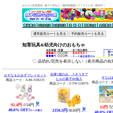
おもちゃ玩具景品一筋５０年以上！激安卸価格にて７０００点～販売中！
知育玩具&幼児向けのおもちゃ
品切れ/完売を表示しない（表示商品の在
在庫1個のみ うきうきア
おすな＆おみずプレイセット
すなば
ヒルの親子60個入
商品コード：A-BL-038235
商品コード：B-T
商品コード：Z-TW-318076
92.4円
/154円
33円
/
40.0% OFF!
2359.5円
/3630円
ケース売り
40.0% OF