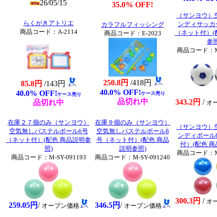
26/05/15
35.0% OFF!
（サンヨウ）
らくがきアトリエ
ンディサッカ
カラフルフィッシング
商品コード：A-2114
（ネット付）(
商品コード：E-2023
参照
商品コード：M-S
250.8円
/418円
85.8円
/143円
40.0% OFF!
40.0% OFF!
ケース売り
ケース売り
品切れ中
343.2円
/
品切れ中
オ
在庫２７個のみ（サンヨウ）
在庫９個のみ（サンヨウ）
（サンヨウ）
空気無しパステルボール6号
空気無しパステルボール8
ンディボール
（ネット付）(配色 商品説明参
号（ネット付）(配色 商品
付）(配色 商
照)
説明参照)
商品コード：M-S
商品コード：M-SY-091193
商品コード：M-SY-091240
300.3円
/
オ
259.05円
/
346.5円
/
オープン価格
オープン価格