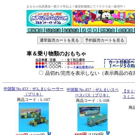
おもちゃ玩具景品一筋５０年以上！激安卸価格にて７０００点～販売中！
車＆乗り物類のおもちゃ
品切れ/完売を表示しない（表示商品の在
中国製 No.453：ぜんまいレーサー
中国製 No.457：ぜんまいスペ
【タミ
（ブリキ）
ースバス（ブリキ）
３ミニ
商品コード：L-107
商品コード：L-108
商品
660円
/1100円