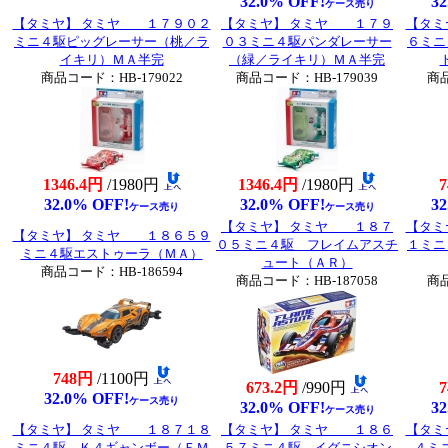
32.0% OFF!
32
ケース売り
【タミヤ】 タミヤ １７９０２
【タミヤ】 タミヤ １７９
【タミ
ミニ４駆ピッグレーサー（桃／ラ
０３ミニ４駆パンダレーサー
６ミニ
イキリ）ＭＡ半完
（緑／ライキリ）ＭＡ半完
商品コード：HB-179022
商品コード：HB-179039
商品
1346.4円
/1980円
1346.4円
/1980円
32.0% OFF!
32.0% OFF!
32
ケース売り
ケース売り
【タミヤ】 タミヤ １８７
【タミ
【タミヤ】 タミヤ １８６５９
０５ミニ４駆 フレイムアスチ
１ミニ
ミニ４駆エストゥーラ（ＭＡ）
ュート（ＡＲ）
商品コード：HB-186594
商品コード：HB-187058
商品
748円
/1100円
673.2円
/990円
32.0% OFF!
ケース売り
32.0% OFF!
32
ケース売り
【タミヤ】 タミヤ １８７１８
【タミヤ】 タミヤ １８６
【タミ
ミニ４駆 Ｋ４ギャンボー（ＦＭ
５７ミニ４駆 イグニシオン
４ミ