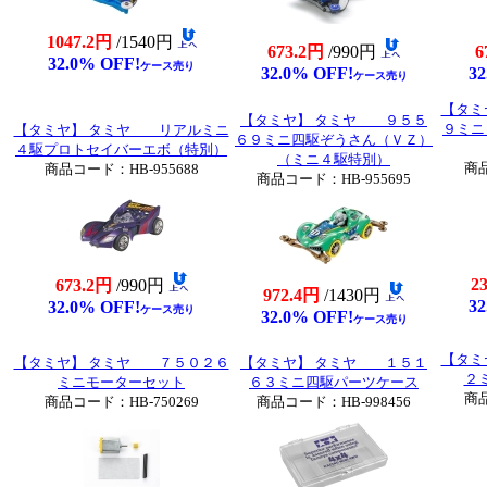
1047.2円
/1540円
673.2円
/990円
6
32.0% OFF!
ケース売り
32.0% OFF!
32
ケース売り
【タミ
【タミヤ】 タミヤ ９５５
９ミニ
【タミヤ】 タミヤ リアルミニ
６９ミニ四駆ぞうさん（ＶＺ）
４駆プロトセイバーエボ（特別）
（ミニ４駆特別）
商品
商品コード：HB-955688
商品コード：HB-955695
2
673.2円
/990円
972.4円
/1430円
32
32.0% OFF!
ケース売り
32.0% OFF!
ケース売り
【タミ
【タミヤ】 タミヤ ７５０２６
【タミヤ】 タミヤ １５１
２
ミニモーターセット
６３ミニ四駆パーツケース
商品
商品コード：HB-750269
商品コード：HB-998456