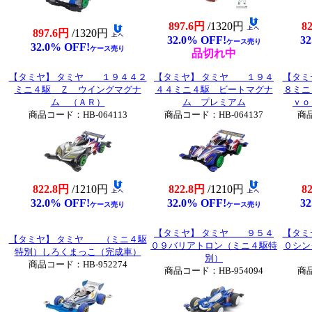
897.6円
/1320円
8
897.6円
/1320円
32.0% OFF!
32
ケース売り
32.0% OFF!
ケース売り
品切れ中
【タミヤ】 タミヤ １９４４２
【タミヤ】 タミヤ １９４
【タミ
ミニ４駆 Ｚ ウイングマグナ
４４ミニ４駆 ビートマグナ
８ミニ
ム （ＡＲ）
ム プレミアム
ｖｏ
商品コード：HB-064113
商品コード：HB-064137
商品
822.8円
/1210円
822.8円
/1210円
8
32.0% OFF!
32.0% OFF!
32
ケース売り
ケース売り
【タミヤ】 タミヤ ９５４
【タミ
【タミヤ】 タミヤ （ミニ４駆
０９バリアトロン（ミニ４駆特
０シン
特別）しろくまっこ（完成車）
別）
商品コード：HB-952274
商品コード：HB-954094
商品