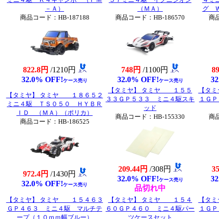
－Ａ）
（ＭＡ）
グ 
商品コード：HB-187188
商品コード：HB-186570
商品
822.8円
/1210円
748円
/1100円
8
32.0% OFF!
32.0% OFF!
32
ケース売り
ケース売り
【タミヤ】 タミヤ １５５
【タミ
【タミヤ】 タミヤ １８６５２
３３ＧＰ５３３ ミニ４駆スキ
１ＧＰ
ミニ４駆 ＴＳ０５０ ＨＹＢＲ
ッド
ＩＤ （ＭＡ）（ポリカ）
商品コード：HB-155330
商品
商品コード：HB-186525
209.44円
/308円
3
972.4円
/1430円
32.0% OFF!
32
ケース売り
32.0% OFF!
ケース売り
品切れ中
【タミヤ】 タミヤ １５４６３
【タミヤ】 タミヤ １５４
【タミ
ＧＰ４６３ ミニ４駆 マルチテ
６０ＧＰ４６０ ミニ４駆パー
１ＧＰ
ープ（１０ｍｍ幅ブルー）
ツケースセット