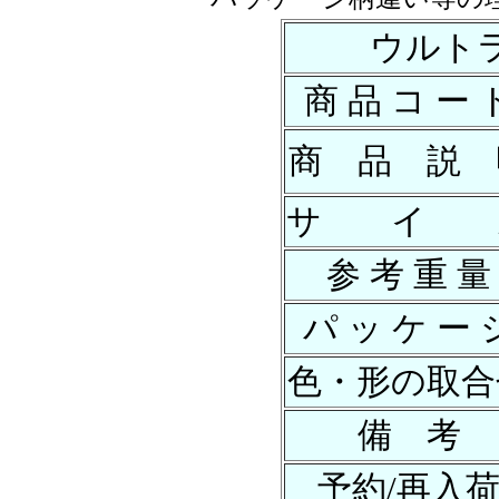
ウルト
商 品 コ ー 
商 品 説 
サ イ 
参 考 重 量
パ ッ ケ ー 
色・形の取合
備 考
予約/再入