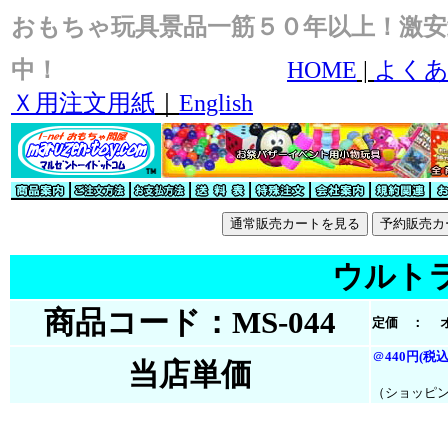
おもちゃ玩具景品一筋５０年以上！激安
中！
HOME
|
よくあ
Ｘ用注文用紙
｜
English
ウルト
商品コード：MS-044
定価 ： 
＠
440円(税込
当店単価
（ショッピ