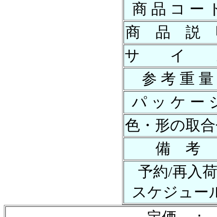
商 品 コ ー 
商 品 説 
サ イ 
参 考 重 量
パ ッ ケ ー 
色・形の取合
備 考
予約/再入
スケジュー