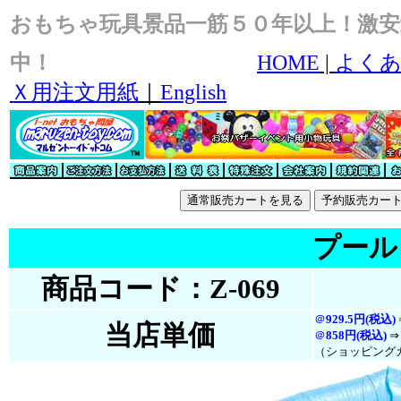
おもちゃ玩具景品一筋５０年以上！激安
中！
HOME
|
よくあ
Ｘ用注文用紙
｜
English
プール
商品コード：Z-069
＠
929.5円(税込)
当店単価
＠
858円(税
込
)
⇒
（ショッピング