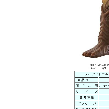
*画像と実際の商
*パッケージ柄違
【バンダイ】ウルト
商 品 コ ー ド
商 品 説 明
JAN:4
サ イ ズ
参 考 重 量
パ ッ ケ ー ジ