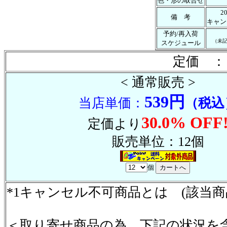
色・形の取合せ
2
備 考
キャン
予約/再入荷
（未
スケジュール
定価 ：
< 通常販売 >
539円
当店単価：
（税込
30.0% OFF
定価より
販売単位：12個
個
*1キャンセル不可商品とは (該当
＜取り寄せ商品の為、下記の状況を