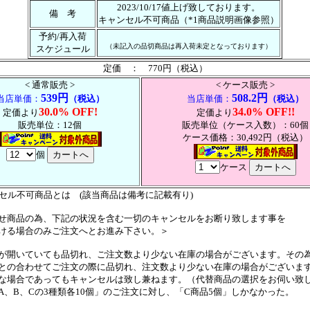
2023/10/17値上げ致しております。
備 考
キャンセル不可商品（*1商品説明画像参照）
予約/再入荷
（未記入の品切商品は再入荷未定となっております）
スケジュール
定価 ： 770円（税込）
< 通常販売 >
< ケース販売 >
539円
508.2円
当店単価：
（税込）
当店単価：
（税込）
30.0% OFF!
34.0% OFF!!
定価より
定価より
販売単位：12個
販売単位（ケース入数）：60個
ケース価格：30,492円（税込）
個
ケース
ンセル不可商品とは (該当商品は備考に記載有り)
せ商品の為、下記の状況を含む一切のキャンセルをお断り致します事を
ける場合のみご注文へとお進み下さい。＞
が開いていても品切れ、ご注文数より少ない在庫の場合がございます。その
の合わせてご注文の際に品切れ、注文数より少ない在庫の場合がございま
場合であってもキャンセルは致し兼ねます。（代替商品の選択をお伺い致
、B、Cの3種類各10個」のご注文に対し、「C商品5個」しかなかった。