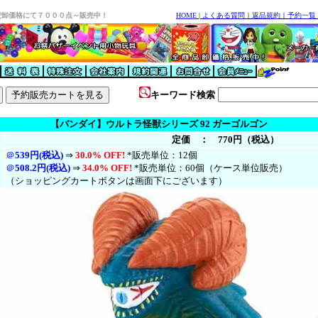
安卸価格にて７０００点～販売中！
HOME
|
よくある質問
｜
返品規約
｜
予約一覧
キーワード検索
【バンダイ】ウルトラ怪獣シリーズ 92 ガーゴルゴン
定価 ： 770円（税込）
＠
539円(税込)
⇒
30.0% OFF!
*販売単位：12個
＠
508.2円(税
込
)
⇒
34.0% OFF!
*販売単位：60個（ケース単位販売）
（ショッピングカートボタンは画面下にございます）