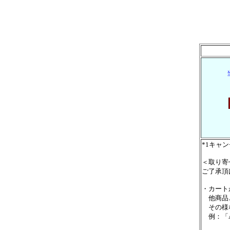
*1キャ
＜取り寄
ご了承頂
・カート
他商品と
その様な
例：「A