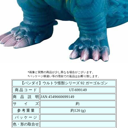
*画像と実際の商品が少し異なる場合がございます。
*パッケージ柄違い等の理由での返品はお断り致します。
【バンダイ】ウルトラ怪獣シリーズ 92 ガーゴルゴン
商 品 コ ー ド
UT-699149
商 品 説 明
JAN:4549660699149
サ イ ズ
約
参 考 重 量
約126 (g)
パ ッ ケ ー ジ
色・形の取合せ