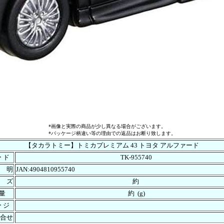
*画像と実際の商品が少し異なる場合がございます。
*パッケージ柄違い等の理由での返品はお断り致します。
【タカラトミー】トミカプレミアム 43 トヨタ アルファード
ー ド
TK-955740
 明
JAN:4904810955740
 ズ
約
 量
約 (g)
ー ジ
合せ