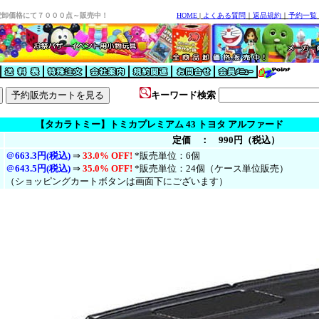
安卸価格にて７０００点～販売中！
HOME
|
よくある質問
｜
返品規約
｜
予約一覧
キーワード検索
【タカラトミー】トミカプレミアム 43 トヨタ アルファード
定価 ： 990円（税込）
＠
663.3円(税込)
⇒
33.0% OFF!
*販売単位：6個
＠
643.5円(税
込
)
⇒
35.0% OFF!
*販売単位：24個（ケース単位販売）
（ショッピングカートボタンは画面下にございます）