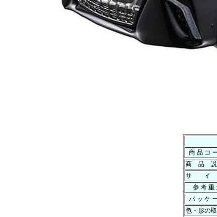
商 品 コ 
商 品 説
サ イ
参 考 重
パ ッ ケ 
色・形の取