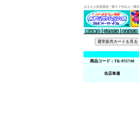
おもちゃ玩具景品一筋５０年以上！激
商品コード：TK-955740
当店単価