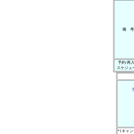
備 考
予約/再
スケジュ
*1キャ