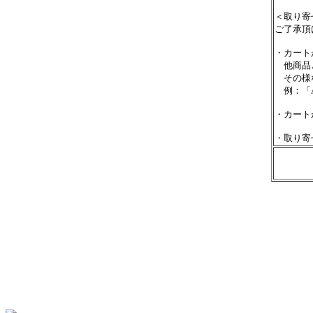
＜取り寄
ご了承頂
・カート
他商品と
その様な
例：「A
・カート
・取り寄