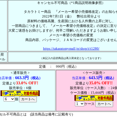
キャンセル不可商品（*1商品説明画像参照）
タカラトミー商品 『メーカー希望小売価格改定』のお知ら
2022年7月1日（金） 弊社出荷分より
原材料の価格高騰、生産国における人件費の上昇に対し、
一部商品につきまして、『メーカー希望小売価格改定』の決定に至り
大変ご迷惑をお掛けしますが、何卒ご理解いただきますようお願い申し
メーカー希望小売価格の変更
商品内容、パッケージ、ＪＡＮコードの変更はございません
https://takaratomymall.jp/shop/t/t1280/
入荷
（未記入の品切商品は再入荷未定となっております）
ール
定価 ： 990円（税込）
< 通常販売 >
< ケース販売 >
663.3円
643.5円
当店単価：
（税込）
当店単価：
（税込）
33.0% OFF!
35.0% OFF!!
定価より
定価より
販売単位：6個
販売単位（ケース入数）：24
ケース価格：15,444円（税込
個
ケース
ンセル不可商品とは (該当商品は備考に記載有り)