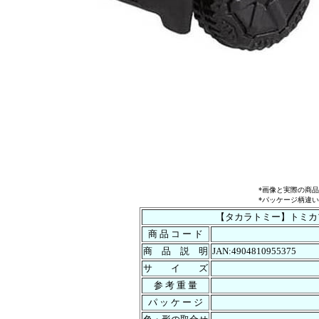
*画像と実際の商
*パッケージ柄違
【タカラトミー】トミカプ
商 品 コ ー ド
商 品 説 明
JAN:4904810955375
サ イ ズ
参 考 重 量
パ ッ ケ ー ジ