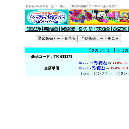
おもちゃ玩具景品一筋５０年以上！激安卸価格にて７０００点～販売中！
【タカラトミー】トミカプ
商品コード：TK-955375
＠
722.26円(税込)
⇒
33.0% OF
当店単価
＠
700.7円(税
込
)
⇒
35.0% OFF
（ショッピングカートボタン