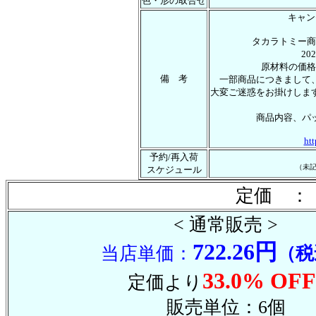
色・形の取合せ
キャン
タカラトミー商
2
原材料の価格
備 考
一部商品につきまして
大変ご迷惑をお掛けしま
商品内容、パ
htt
予約/再入荷
（未
スケジュール
定価 ： 
< 通常販売 >
722.26円
当店単価：
（税
33.0% OFF
定価より
販売単位：6個