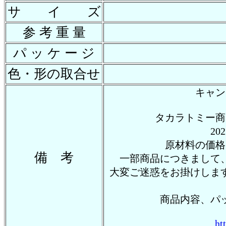
サ イ ズ
参 考 重 量
パ ッ ケ ー ジ
色・形の取合せ
キャン
タカラトミー商
2
原材料の価格
備 考
一部商品につきまして
大変ご迷惑をお掛けしま
商品内容、パ
ht