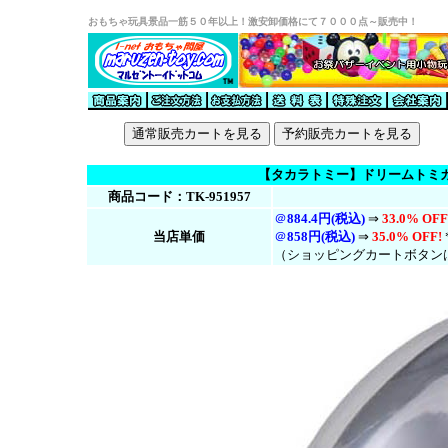
おもちゃ玩具景品一筋５０年以上！激安卸価格にて７０００点～販売中！
【タカラトミー】ドリームトミカ 
商品コード：TK-951957
＠
884.4円(税込)
⇒
33.0% OFF
当店単価
＠
858円(税
込
)
⇒
35.0% OFF!
（ショッピングカートボタン