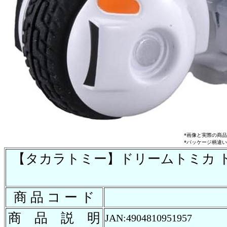
*画像と実際の商
*パッケージ柄違
【タカラトミー】ドリームトミカ ド
商 品 コ ー ド
商 品 説 明
JAN:4904810951957