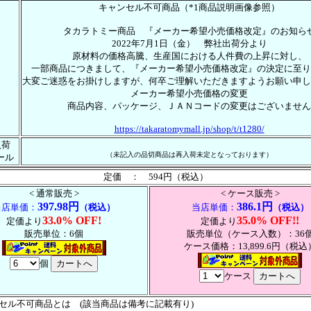
キャンセル不可商品（*1商品説明画像参照）
タカラトミー商品 『メーカー希望小売価格改定』のお知ら
2022年7月1日（金） 弊社出荷分より
原材料の価格高騰、生産国における人件費の上昇に対し、
一部商品につきまして、『メーカー希望小売価格改定』の決定に至り
大変ご迷惑をお掛けしますが、何卒ご理解いただきますようお願い申し
メーカー希望小売価格の変更
商品内容、パッケージ、ＪＡＮコードの変更はございません
https://takaratomymall.jp/shop/t/t1280/
入荷
（未記入の品切商品は再入荷未定となっております）
ール
定価 ： 594円（税込）
< 通常販売 >
< ケース販売 >
397.98円
386.1円
当店単価：
（税込）
当店単価：
（税込）
33.0% OFF!
35.0% OFF!!
定価より
定価より
販売単位：6個
販売単位（ケース入数）：36
ケース価格：13,899.6円（税込
個
ケース
ンセル不可商品とは (該当商品は備考に記載有り)