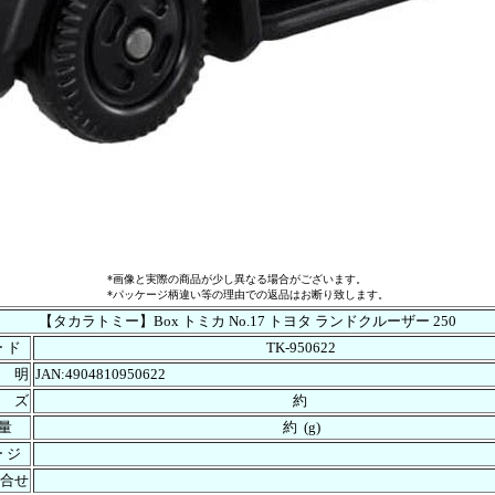
*画像と実際の商品が少し異なる場合がございます。
*パッケージ柄違い等の理由での返品はお断り致します。
【タカラトミー】Box トミカ No.17 トヨタ ランドクルーザー 250
ー ド
TK-950622
 明
JAN:4904810950622
 ズ
約
 量
約 (g)
ー ジ
合せ