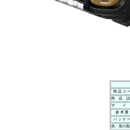
商 品 コ 
商 品 説
サ イ
参 考 重
パ ッ ケ 
色・形の取