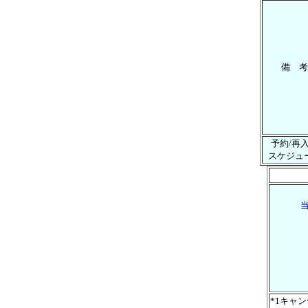
備 考
予約/再
スケジュ
*1キャ