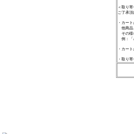
＜取り寄
ご了承頂
・カート
他商品と
その様な
例：「A
・カート
・取り寄