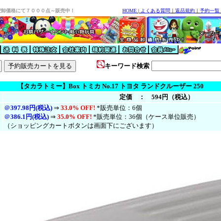
安卸価格にて７０００点～販売中！
HOME
|
よくある質問
｜
返品規約
｜
予約一覧
キーワード検索
【タカラトミー】Box トミカ No.17 トヨタ ランドクルーザー 250
定価 ： 594円（税込）
＠
397.98円(税込)
⇒
33.0% OFF!
*販売単位：6個
＠
386.1円(税
込
)
⇒
35.0% OFF!
*販売単位：36個（ケース単位販売）
（ショッピングカートボタンは画面下にございます）