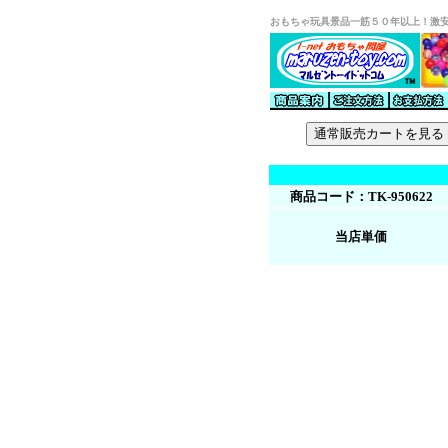
おもちゃ玩具景品一筋５０年以上！激
商品コード：TK-950622
当店単価