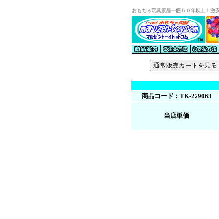
おもちゃ玩具景品一筋５０年以上！激
商品コード：TK-229063
当店単価