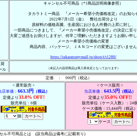
キャンセル不可商品（*1商品説明画像参照）
タカラトミー商品 『メーカー希望小売価格改定』のお知ら
2022年7月1日（金） 弊社出荷分より
原材料の価格高騰、生産国における人件費の上昇に対し、
一部商品につきまして、『メーカー希望小売価格改定』の決定に至り
大変ご迷惑をお掛けしますが、何卒ご理解いただきますようお願い申し
メーカー希望小売価格の変更
商品内容、パッケージ、ＪＡＮコードの変更はございません
https://takaratomymall.jp/shop/t/t1280/
入荷
（未記入の品切商品は再入荷未定となっております）
ール
定価 ： 990円（税込）
< 通常販売 >
< ケース販売 >
663.3円
643.5円
当店単価：
（税込）
当店単価：
（税込）
33.0% OFF!
35.0% OFF!!
定価より
定価より
販売単位：6個
販売単位（ケース入数）：24
ケース価格：15,444円（税込
個
ケース
ンセル不可商品とは (該当商品は備考に記載有り)