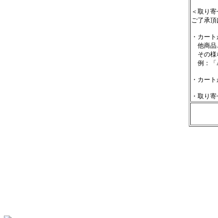
＜取り寄
ご了承頂
・カート
他商品と
その様な
例：「A
・カート
・取り寄