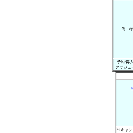
備 考
予約/再
スケジュ
*1キャ