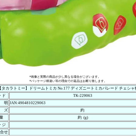
*画像と実際の商品が少し異なる場合がございます。
*パッケージ柄違い等の理由での返品はお断り致します。
【タカラトミー】ドリームトミカ No.177 ディズニートミカパレード チェシャ
ー ド
TK-229063
 明
JAN:4904810229063
 ズ
約
 量
約 (g)
ー ジ
合せ