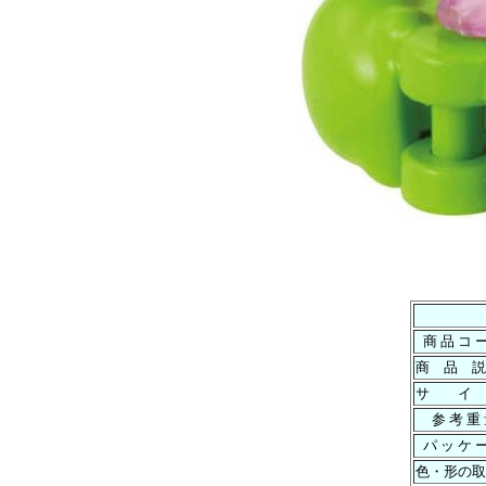
商 品 コ 
商 品 説
サ イ
参 考 重
パ ッ ケ 
色・形の取