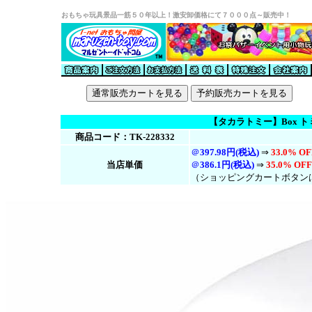
おもちゃ玩具景品一筋５０年以上！激安卸価格にて７０００点～販売中！
【タカラトミー】Box トミ
商品コード：TK-228332
＠
397.98円(税込)
⇒
33.0% OF
当店単価
＠
386.1円(税
込
)
⇒
35.0% OFF
（ショッピングカートボタン