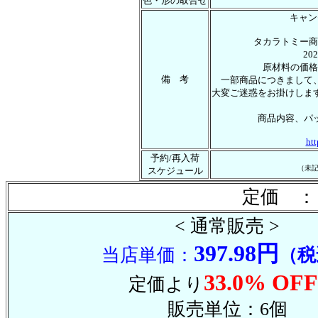
色・形の取合せ
キャン
タカラトミー商
2
原材料の価格
備 考
一部商品につきまして
大変ご迷惑をお掛けしま
商品内容、パ
htt
予約/再入荷
（未
スケジュール
定価 ：
< 通常販売 >
397.98円
当店単価：
（税
33.0% OFF
定価より
販売単位：6個