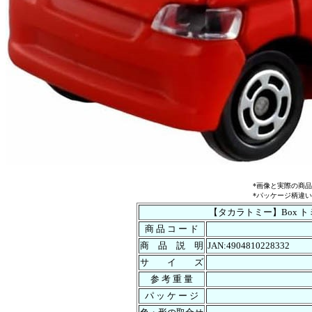
*画像と実際の商
*パッケージ柄違
【タカラトミー】Box トミ
商 品 コ ー ド
商 品 説 明
JAN:4904810228332
サ イ ズ
参 考 重 量
パ ッ ケ ー ジ