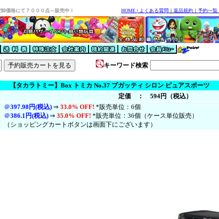
安卸価格にて７０００点～販売中！
HOME
|
よくある質問
｜
返品規約
｜
予約一覧
キーワード検索
【タカラトミー】Box トミカ No.37 ブガッティ シロン ピュアスポーツ
定価 ： 594円（税込）
＠
397.98円(税込)
⇒
33.0% OFF!
*販売単位：6個
＠
386.1円(税
込
)
⇒
35.0% OFF!
*販売単位：36個（ケース単位販売）
（ショッピングカートボタンは画面下にございます）