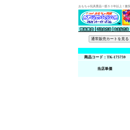
おもちゃ玩具景品一筋５０年以上！激
商品コード：TK-175759
当店単価