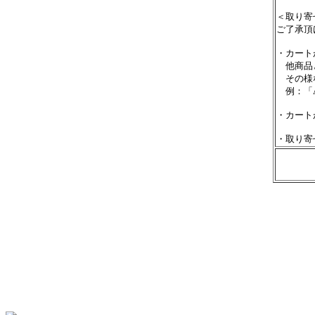
＜取り寄
ご了承頂
・カート
他商品と
その様な
例：「A
・カート
・取り寄