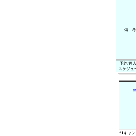
備 考
予約/再
スケジュ
*1キャ