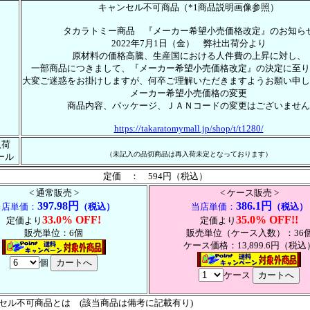
キャンセル不可商品（*1商品説明画像参照）
タカラトミー商品 『メーカー希望小売価格改定』のお知ら
2022年7月1日（金） 弊社出荷分より
原材料の価格高騰、生産国における人件費の上昇に対し、
一部商品につきまして、『メーカー希望小売価格改定』の決定に至り
大変ご迷惑をお掛けしますが、何卒ご理解いただきますようお願い申し
メーカー希望小売価格の変更
商品内容、パッケージ、ＪＡＮコードの変更はございません
https://takaratomymall.jp/shop/t/t1280/
入荷
（未記入の品切商品は再入荷未定となっております）
ール
定価 ： 594円（税込）
< 通常販売 >
< ケース販売 >
397.98円
386.1円
当店単価：
（税込）
当店単価：
（税込）
33.0% OFF!
35.0% OFF!!
定価より
定価より
販売単位：6個
販売単位（ケース入数）：36
ケース価格：13,899.6円（税込
個
ケース
ンセル不可商品とは (該当商品は備考に記載有り)