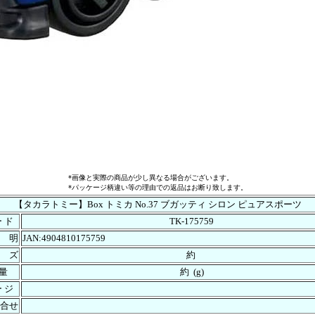
*画像と実際の商品が少し異なる場合がございます。
*パッケージ柄違い等の理由での返品はお断り致します。
【タカラトミー】Box トミカ No.37 ブガッティ シロン ピュアスポーツ
ー ド
TK-175759
 明
JAN:4904810175759
 ズ
約
 量
約 (g)
ー ジ
合せ