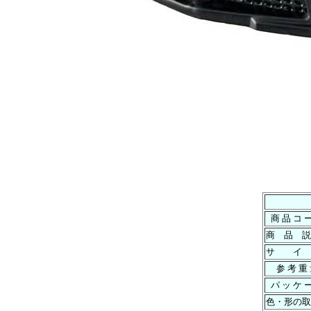
商 品 コ 
商 品 説
サ イ
参 考 重
パ ッ ケ 
色・形の取