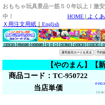
おもちゃ玩具景品一筋５０年以上！激安
中！
HOME
|
よくあ
Ｘ用注文用紙
｜
English
【やのまん】【新版】ｽ
商品コード：TC-950722
＠
192
当店単価
（ショ