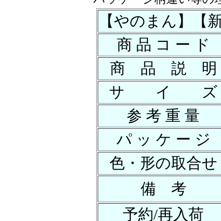
【やのまん】【新版】ｽ
商 品 コ ー ド
商 品 説 明
サ イ ズ
参 考 重 量
パ ッ ケ ー ジ
色・形の取合せ
備 考
予約/再入荷