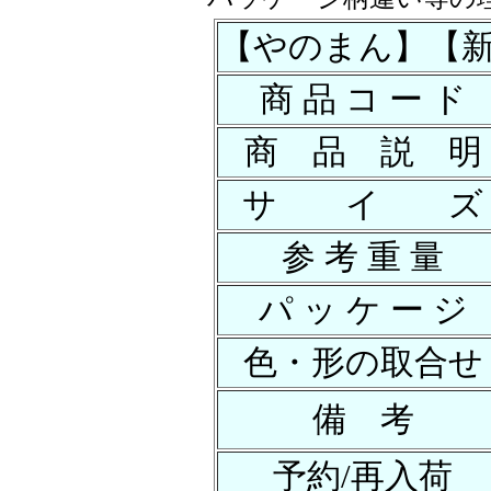
【やのまん】【新版】ｽ
商 品 コ ー ド
商 品 説 明
サ イ ズ
参 考 重 量
パ ッ ケ ー ジ
色・形の取合せ
備 考
予約/再入荷