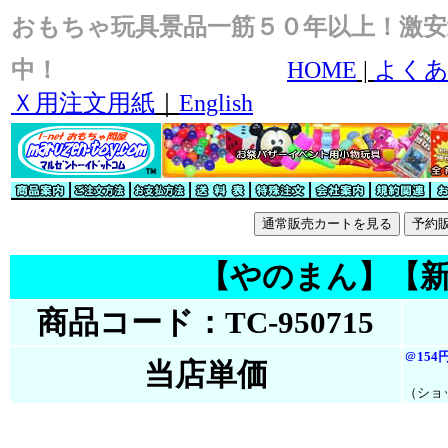
おもちゃ玩具景品一筋５０年以上！激安
中！
HOME
|
よくあ
Ｘ用注文用紙
｜
English
【やのまん】【新版】ｽ
商品コード：TC-950715
＠
154
当店単価
（ショ