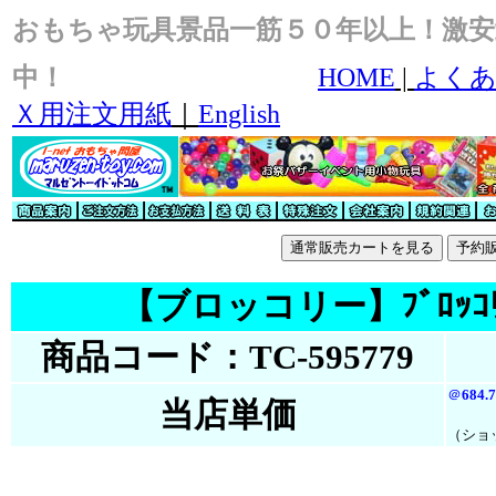
おもちゃ玩具景品一筋５０年以上！激安
中！
HOME
|
よくあ
Ｘ用注文用紙
｜
English
【ブロッコリー】ﾌﾞﾛｯｺﾘｰｽ
商品コード：TC-595779
＠
684.
当店単価
（ショ