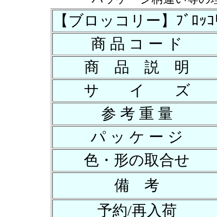
【ブロッコリー】ﾌﾞﾛｯｺﾘｰｽ
商 品 コ ー ド
商 品 説 明
サ イ ズ
参 考 重 量
パ ッ ケ ー ジ
色・形の取合せ
備 考
予約/再入荷