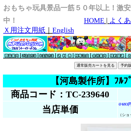
おもちゃ玩具景品一筋５０年以上！激安
中！
HOME
|
よくあ
Ｘ用注文用紙
｜
English
【河島製作所】ﾌﾙﾌﾟﾛﾃｸ
商品コード：TC-239640
＠
693
当店単価
（ショ