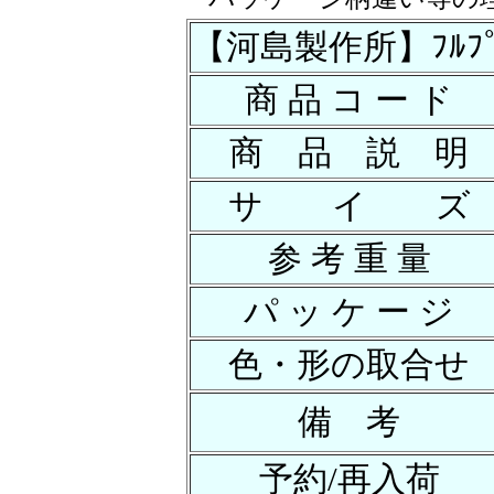
【河島製作所】ﾌﾙﾌﾟﾛﾃｸ
商 品 コ ー ド
商 品 説 明
サ イ ズ
参 考 重 量
パ ッ ケ ー ジ
色・形の取合せ
備 考
予約/再入荷