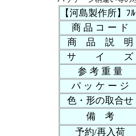
【河島製作所】ﾌﾙﾌﾟﾛ
商 品 コ ー ド
商 品 説 明
サ イ ズ
参 考 重 量
パ ッ ケ ー ジ
色・形の取合せ
備 考
予約/再入荷