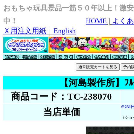
おもちゃ玩具景品一筋５０年以上！激安
中！
HOME
|
よくあ
Ｘ用注文用紙
｜
English
【河島製作所】ﾌﾙﾌﾟﾛ
商品コード：TC-238070
＠
231
当店単価
（ショ