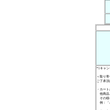
*1キャ
＜取り寄
ご了承頂
・カート
他商品と
その様な
例：「A