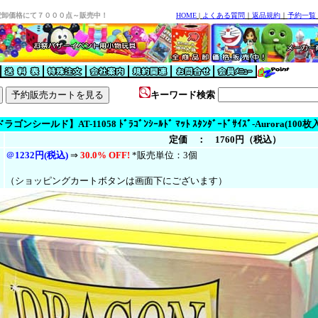
安卸価格にて７０００点～販売中！
HOME
|
よくある質問
｜
返品規約
｜
予約一覧
キーワード検索
ラゴンシールド】AT-11058 ﾄﾞﾗｺﾞﾝｼｰﾙﾄﾞ ﾏｯﾄ ｽﾀﾝﾀﾞｰﾄﾞｻｲｽﾞ-Aurora(100枚
定価 ： 1760円（税込）
＠
1232円(税込)
⇒
30.0% OFF!
*販売単位：3個
（ショッピングカートボタンは画面下にございます）