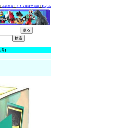
｜
会員登録
｜
ＦＡＸ用注文用紙
｜
English
入り)