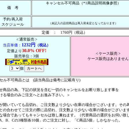
キャンセル不可商品（*1商品説明画像参照）
備 考
予約/再入荷
（未記入の品切商品は再入荷未定となっております）
スケジュール
定価 ： 1760円（税込）
< 通常販売 >
1232円
当店単価：
（税込）
30.0% OFF!
定価より
< ケース販売 >
販売単位：3個
ケース販売はありません
個
ンセル不可商品とは (該当商品は備考に記載有り)
せ商品の為、下記の状況を含む一切のキャンセルをお断り致します事を
ける場合のみご注文へとお進み下さい。＞
が開いていても品切れ、ご注文数より少ない在庫の場合がございます。その
の合わせてご注文の際に品切れ、注文数より少ない在庫の場合がございま
場合であってもキャンセルは致し兼ねます。（代替商品の選択をお伺い致
、B、Cの3種類各10個」のご注文に対し、「C商品5個」しかなかった。