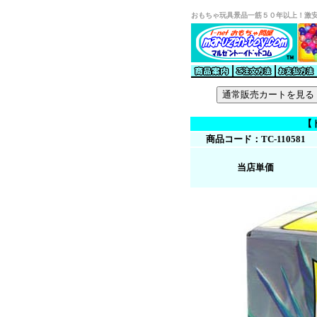
おもちゃ玩具景品一筋５０年以上！激
【ド
商品コード：TC-110581
当店単価