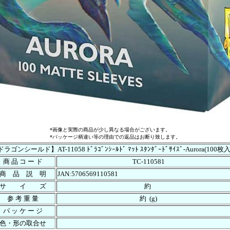
*画像と実際の商品が少し異なる場合がございます。
*パッケージ柄違い等の理由での返品はお断り致します。
ラゴンシールド】AT-11058 ﾄﾞﾗｺﾞﾝｼｰﾙﾄﾞ ﾏｯﾄ ｽﾀﾝﾀﾞｰﾄﾞｻｲｽﾞ-Aurora(100枚
商 品 コ ー ド
TC-110581
商 品 説 明
JAN:5706569110581
サ イ ズ
約
参 考 重 量
約 (g)
パ ッ ケ ー ジ
色・形の取合せ