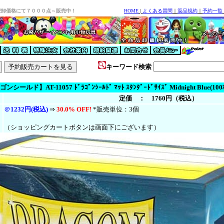
安卸価格にて７０００点～販売中！
HOME
|
よくある質問
｜
返品規約
｜
予約一覧
キーワード検索
シールド】AT-11057 ﾄﾞﾗｺﾞﾝｼｰﾙﾄﾞ ﾏｯﾄ ｽﾀﾝﾀﾞｰﾄﾞｻｲｽﾞ Midnight Blue(1
定価 ： 1760円（税込）
＠
1232円(税込)
⇒
30.0% OFF!
*販売単位：3個
（ショッピングカートボタンは画面下にございます）