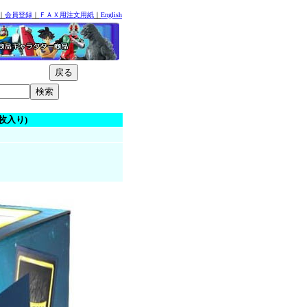
｜
会員登録
｜
ＦＡＸ用注文用紙
｜
English
00枚入り)