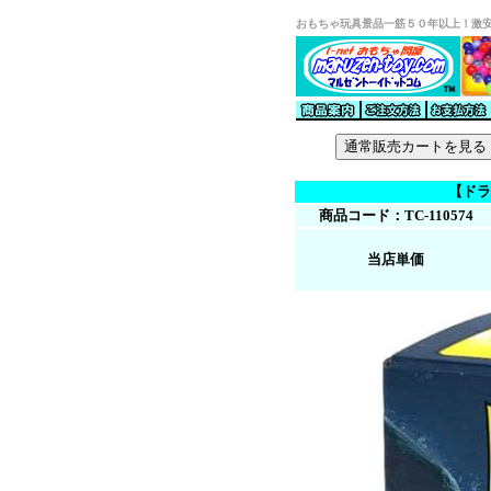
おもちゃ玩具景品一筋５０年以上！激
【ドラゴン
商品コード：TC-110574
当店単価