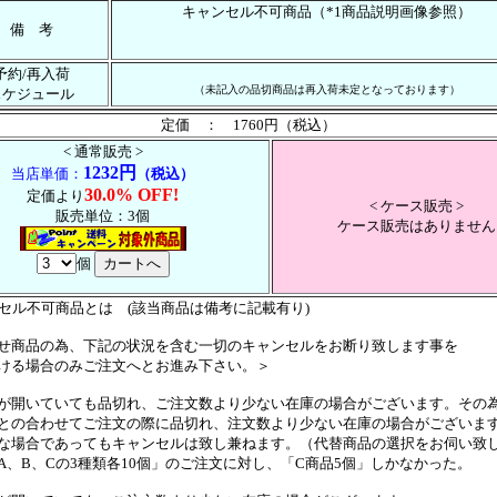
キャンセル不可商品（*1商品説明画像参照）
備 考
予約/再入荷
（未記入の品切商品は再入荷未定となっております）
スケジュール
定価 ： 1760円（税込）
< 通常販売 >
1232円
当店単価：
（税込）
30.0% OFF!
定価より
< ケース販売 >
販売単位：3個
ケース販売はありません
個
ンセル不可商品とは (該当商品は備考に記載有り)
せ商品の為、下記の状況を含む一切のキャンセルをお断り致します事を
ける場合のみご注文へとお進み下さい。＞
が開いていても品切れ、ご注文数より少ない在庫の場合がございます。その
の合わせてご注文の際に品切れ、注文数より少ない在庫の場合がございま
場合であってもキャンセルは致し兼ねます。（代替商品の選択をお伺い致
、B、Cの3種類各10個」のご注文に対し、「C商品5個」しかなかった。