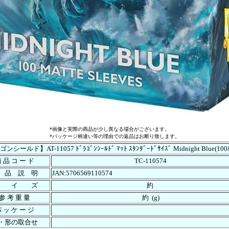
*画像と実際の商品が少し異なる場合がございます。
*パッケージ柄違い等の理由での返品はお断り致します。
シールド】AT-11057 ﾄﾞﾗｺﾞﾝｼｰﾙﾄﾞ ﾏｯﾄ ｽﾀﾝﾀﾞｰﾄﾞｻｲｽﾞ Midnight Blue(1
 品 コ ー ド
TC-110574
 品 説 明
JAN:5706569110574
サ イ ズ
約
参 考 重 量
約 (g)
 ッ ケ ー ジ
・形の取合せ