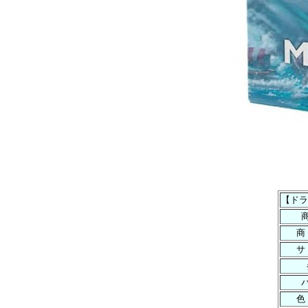
【ドラゴン
商
商
パ
色