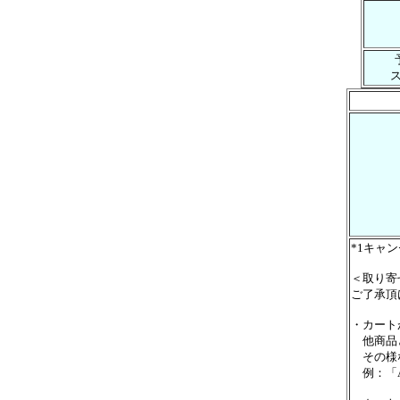
*1キャ
＜取り寄
ご了承頂
・カート
他商品と
その様な
例：「A