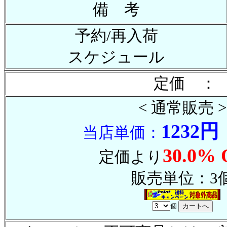
備 考
予約/再入荷
スケジュール
定価 ： 
< 通常販売 >
1232円
当店単価：
30.0% 
定価より
販売単位：3
個