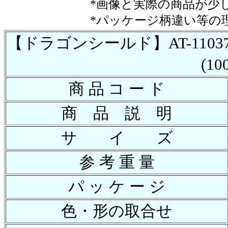
*画像と実際の商品が少
*パッケージ柄違い等の
【ドラゴンシールド】AT-11037 ﾄﾞﾗｺ
(1
商 品 コ ー ド
商 品 説 明
サ イ ズ
参 考 重 量
パ ッ ケ ー ジ
色・形の取合せ