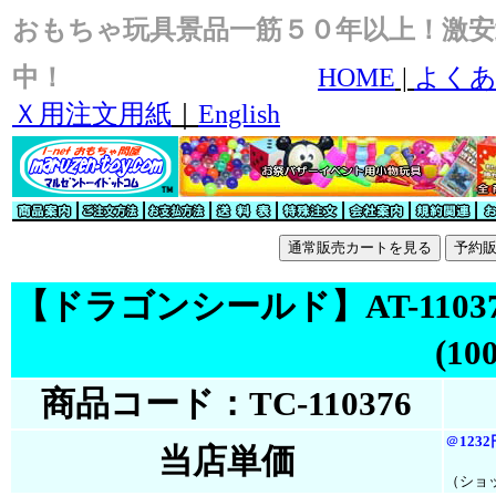
おもちゃ玩具景品一筋５０年以上！激安
中！
HOME
|
よくあ
Ｘ用注文用紙
｜
English
【ドラゴンシールド】AT-11037 ﾄﾞﾗｺ
(1
商品コード：TC-110376
＠
123
当店単価
（ショ