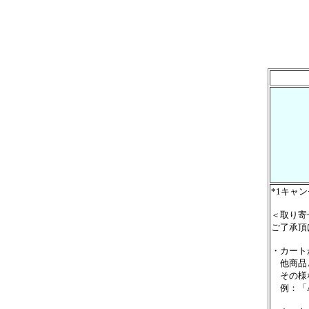
*1キャ
＜取り寄
ご了承頂
・カート
他商品と
その様な
例：「A