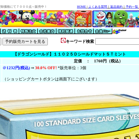
安卸価格にて７０００点～販売中！
HOME
|
よくある質問
｜
返品規約
｜
予約一覧
キーワード検索
【ドラゴンシールド】１１０２５ＤシールドマットＳＴミント
定価 ： 1760円（税込）
＠
1232円(税込)
⇒
30.0% OFF!
*販売単位：3個
（ショッピングカートボタンは画面下にございます）