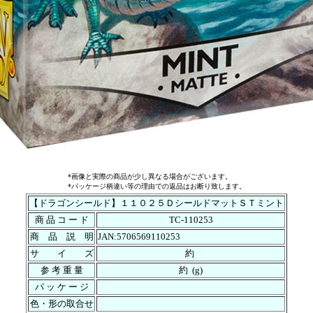
*画像と実際の商品が少し異なる場合がございます。
*パッケージ柄違い等の理由での返品はお断り致します。
【ドラゴンシールド】１１０２５ＤシールドマットＳＴミント
商 品 コ ー ド
TC-110253
商 品 説 明
JAN:5706569110253
サ イ ズ
約
参 考 重 量
約 (g)
パ ッ ケ ー ジ
色・形の取合せ