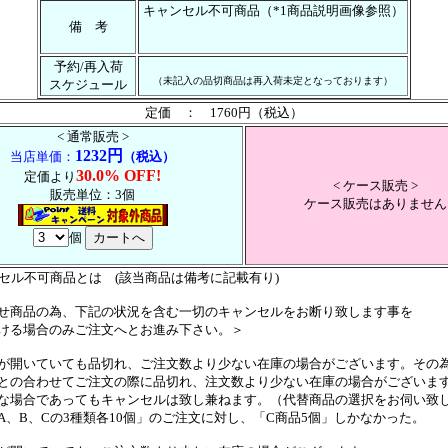
キャンセル不可商品（*1商品説明画像参照）
備 考
予約/再入荷
（未記入の品切商品は再入荷未定となっております）
スケジュール
定価 ： 1760円（税込）
< 通常販売 >
1232円
当店単価：
（税込）
30.0% OFF!
定価より
< ケース販売 >
販売単位：3個
ケース販売はありません
個
ンセル不可商品とは (該当商品は備考に記載有り)
せ商品の為、下記の状況を含む一切のキャンセルをお断り致します事を
ける場合のみご注文へとお進み下さい。＞
が開いていても品切れ、ご注文数より少ない在庫の場合がございます。その
の合わせてご注文の際に品切れ、注文数より少ない在庫の場合がございま
場合であってもキャンセルは致し兼ねます。（代替商品の選択をお伺い致
、B、Cの3種類各10個」のご注文に対し、「C商品5個」しかなかった。