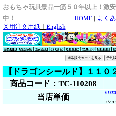
おもちゃ玩具景品一筋５０年以上！激安
中！
HOME
|
よくあ
Ｘ用注文用紙
｜
English
【ドラゴンシールド】１１０
商品コード：TC-110208
＠
123
当店単価
（ショ