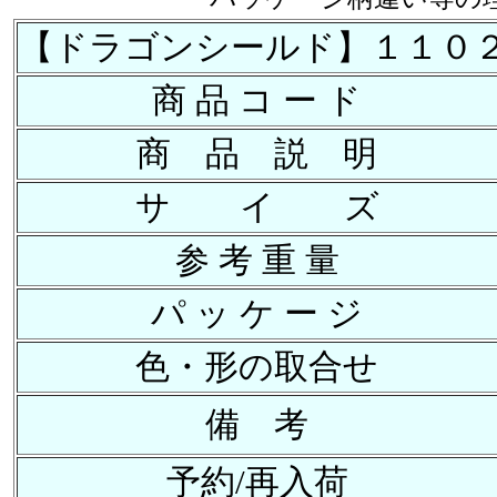
【ドラゴンシールド】１１０
商 品 コ ー ド
商 品 説 明
サ イ ズ
参 考 重 量
パ ッ ケ ー ジ
色・形の取合せ
備 考
予約/再入荷